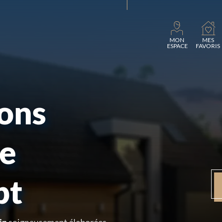
Charge
MON
MES
ESPACE
FAVORIS
sons
re
pt