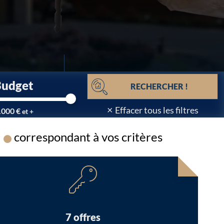
Budget
RECHERCHER !
×
Effacer tous les filtres
.000 €
et +
correspondant à vos critères
Chargement...
7 offres