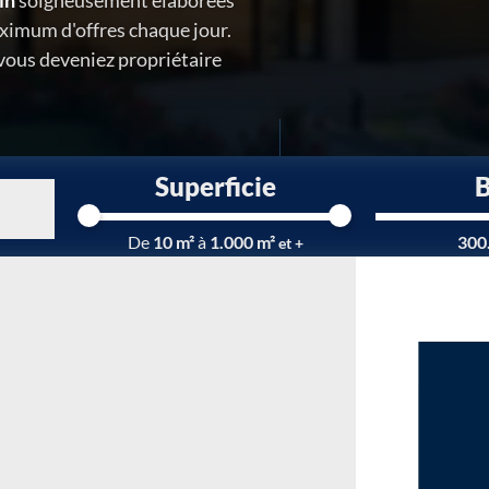
in
soigneusement élaborées
ximum d'offres chaque jour.
 vous deveniez propriétaire
Superficie
Chargement...
De
10 m²
à
1.000 m²
300
et +