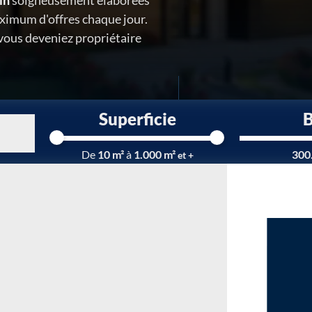
in
soigneusement élaborées
ximum d'offres chaque jour.
 vous deveniez propriétaire
Superficie
Chargement...
De
10 m²
à
1.000 m²
300
et +