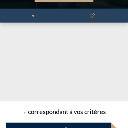
Chargement...
Chargement...
correspondant à vos critères
Chargement...