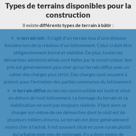
Types de terrains disponibles pour la
construction
Il existe
différents types de terrain à bâtir
:
le
terrain loti
: il s'agit d'un terrain issu d'une division
foncière lors de la création d'un lotissement. Celui-ci doit être
obligatoirement borné et viabilisé. De plus, toutes les
démarches administratives sont faites par le constructeur. Son
prix est généralement plus cher qu'un terrain diffus avec un
cahier des charges plus strict. Des charges sont souvent à
prévoir pour l'entretien des parties communes du lotissement.
le
terrain diffus
ou terrain constructible est isolé et situé
en dehors de tout lotissement. Le bornage du terrain et sa
viabilisation ne sont pas toujours réalisés. Il faut alors se
charger soi-même de ces démarches dont le coût est de
plusieurs milliers d'euros. Le terrain est donc généralement
moins cher à l'achat. Il est souvent situé en zone rurale plutôt
qu'urbaine avec peu de voisinage. Il y a donc moins de