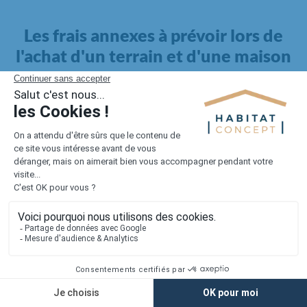
Les frais annexes à prévoir lors de
l'achat d'un terrain et d'une maison
Il faut également intégrer à votre budget, les
frais annexes
pour la maison
. Outre l'achat du terrain et la construction, il
faut prendre en compte la viabilisation si elle n'est pas
proposée par le constructeur. Les frais de raccordements et les
taxes éventuelles coûtent entre 5 000 et 15 000 euros selon la
localisation du terrain et son accès.
Quant aux
frais de notaire
, ils s'élèvent à 2 à 3 % pour l'achat
d'un logement neuf.
Lorsque vous vous tournez vers une maison existante, il sera
nécessaire de faire des travaux de rénovation. Ceux-ci sont
souvent coûteux et doivent être ajoutés au prix de l'achat