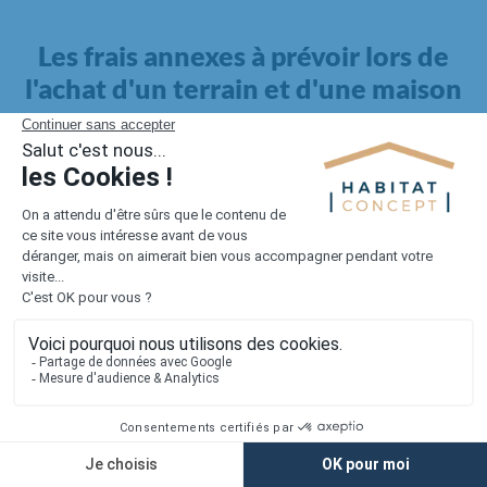
Les frais annexes à prévoir lors de
l'achat d'un terrain et d'une maison
Il faut également intégrer à votre budget, les
frais annexes
pour la maison
. Outre l'achat du terrain et la construction, il
faut prendre en compte la viabilisation si elle n'est pas
proposée par le constructeur. Les frais de raccordements et les
taxes éventuelles coûtent entre 5 000 et 15 000 euros selon la
localisation du terrain et son accès.
Quant aux
frais de notaire
, ils s'élèvent à 2 à 3 % pour l'achat
d'un logement neuf.
Lorsque vous vous tournez vers une maison existante, il sera
nécessaire de faire des travaux de rénovation. Ceux-ci sont
souvent coûteux et doivent être ajoutés au prix de l'achat