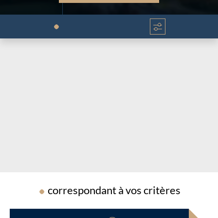
Chargement...
Chargement...
correspondant à vos critères
Chargement...