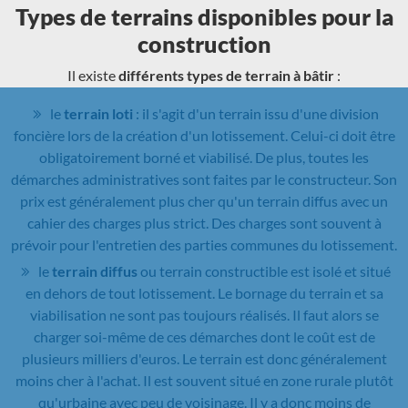
Types de terrains disponibles pour la
construction
Il existe
différents types de terrain à bâtir
:
le
terrain loti
: il s'agit d'un terrain issu d'une division
foncière lors de la création d'un lotissement. Celui-ci doit être
obligatoirement borné et viabilisé. De plus, toutes les
démarches administratives sont faites par le constructeur. Son
prix est généralement plus cher qu'un terrain diffus avec un
cahier des charges plus strict. Des charges sont souvent à
prévoir pour l'entretien des parties communes du lotissement.
le
terrain diffus
ou terrain constructible est isolé et situé
en dehors de tout lotissement. Le bornage du terrain et sa
viabilisation ne sont pas toujours réalisés. Il faut alors se
charger soi-même de ces démarches dont le coût est de
plusieurs milliers d'euros. Le terrain est donc généralement
moins cher à l'achat. Il est souvent situé en zone rurale plutôt
qu'urbaine avec peu de voisinage. Il y a donc moins de