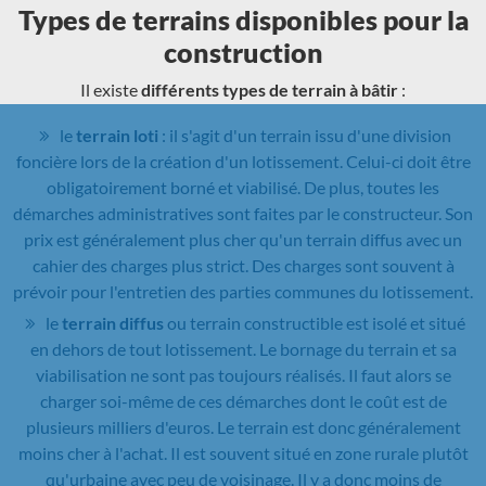
Types de terrains disponibles pour la
construction
Il existe
différents types de terrain à bâtir
:
le
terrain loti
: il s'agit d'un terrain issu d'une division
foncière lors de la création d'un lotissement. Celui-ci doit être
obligatoirement borné et viabilisé. De plus, toutes les
démarches administratives sont faites par le constructeur. Son
prix est généralement plus cher qu'un terrain diffus avec un
cahier des charges plus strict. Des charges sont souvent à
prévoir pour l'entretien des parties communes du lotissement.
le
terrain diffus
ou terrain constructible est isolé et situé
en dehors de tout lotissement. Le bornage du terrain et sa
viabilisation ne sont pas toujours réalisés. Il faut alors se
charger soi-même de ces démarches dont le coût est de
plusieurs milliers d'euros. Le terrain est donc généralement
moins cher à l'achat. Il est souvent situé en zone rurale plutôt
qu'urbaine avec peu de voisinage. Il y a donc moins de