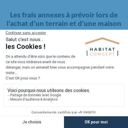
Les frais annexes à prévoir lors de
l'achat d'un terrain et d'une maison
Il faut également intégrer à votre budget, les
frais annexes
pour la maison
. Outre l'achat du terrain et la construction, il
faut prendre en compte la viabilisation si elle n'est pas
proposée par le constructeur. Les frais de raccordements et les
taxes éventuelles coûtent entre 5 000 et 15 000 euros selon la
localisation du terrain et son accès.
Quant aux
frais de notaire
, ils s'élèvent à 2 à 3 % pour l'achat
d'un logement neuf.
Lorsque vous vous tournez vers une maison existante, il sera
nécessaire de faire des travaux de rénovation. Ceux-ci sont
souvent coûteux et doivent être ajoutés au prix de l'achat