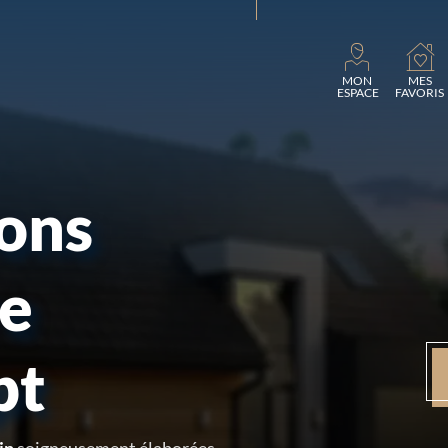
Charg
MON
MES
ESPACE
FAVORIS
sons
re
pt