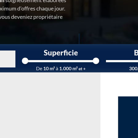
in
soigneusement élaborées
ximum d'offres chaque jour.
 vous deveniez propriétaire
Superficie
Chargement...
De
10 m²
à
1.000 m²
300
et +