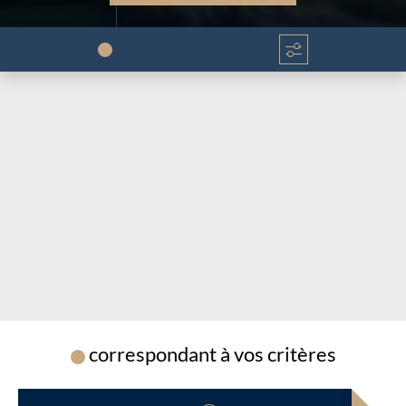
Chargement...
Chargement...
correspondant à vos critères
Chargement...