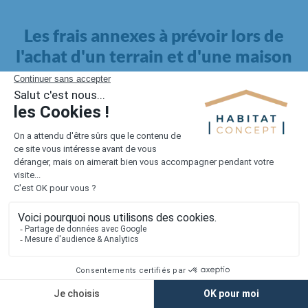
Les frais annexes à prévoir lors de
l'achat d'un terrain et d'une maison
Il faut également intégrer à votre budget, les
frais annexes
pour la maison
. Outre l'achat du terrain et la construction, il
faut prendre en compte la viabilisation si elle n'est pas
proposée par le constructeur. Les frais de raccordements et les
taxes éventuelles coûtent entre 5 000 et 15 000 euros selon la
localisation du terrain et son accès.
Quant aux
frais de notaire
, ils s'élèvent à 2 à 3 % pour l'achat
d'un logement neuf.
Lorsque vous vous tournez vers une maison existante, il sera
nécessaire de faire des travaux de rénovation. Ceux-ci sont
souvent coûteux et doivent être ajoutés au prix de l'achat