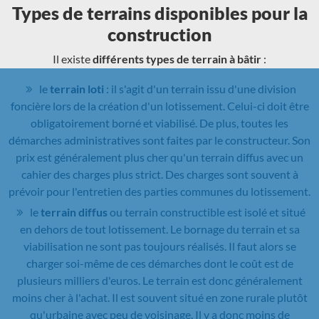
Types de terrains disponibles pour la
construction
Il existe
différents types de terrain à bâtir
:
le
terrain loti
: il s'agit d'un terrain issu d'une division
foncière lors de la création d'un lotissement. Celui-ci doit être
obligatoirement borné et viabilisé. De plus, toutes les
démarches administratives sont faites par le constructeur. Son
prix est généralement plus cher qu'un terrain diffus avec un
cahier des charges plus strict. Des charges sont souvent à
prévoir pour l'entretien des parties communes du lotissement.
le
terrain diffus
ou terrain constructible est isolé et situé
en dehors de tout lotissement. Le bornage du terrain et sa
viabilisation ne sont pas toujours réalisés. Il faut alors se
charger soi-même de ces démarches dont le coût est de
plusieurs milliers d'euros. Le terrain est donc généralement
moins cher à l'achat. Il est souvent situé en zone rurale plutôt
qu'urbaine avec peu de voisinage. Il y a donc moins de