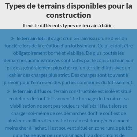
Types de terrains disponibles pour la
construction
Il existe
différents types de terrain à bâtir
:
le
terrain loti
: il s'agit d'un terrain issu d'une division
foncière lors de la création d'un lotissement. Celui-ci doit être
obligatoirement borné et viabilisé. De plus, toutes les
démarches administratives sont faites par le constructeur. Son
prix est généralement plus cher qu'un terrain diffus avec un
cahier des charges plus strict. Des charges sont souvent à
prévoir pour l'entretien des parties communes du lotissement.
le
terrain diffus
ou terrain constructible est isolé et situé
en dehors de tout lotissement. Le bornage du terrain et sa
viabilisation ne sont pas toujours réalisés. Il faut alors se
charger soi-même de ces démarches dont le coût est de
plusieurs milliers d'euros. Le terrain est donc généralement
moins cher à l'achat. Il est souvent situé en zone rurale plutôt
qu'urbaine avec peu de voisinage. Il y a donc moins de