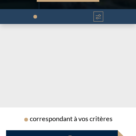
Chargement...
Chargement...
correspondant à vos critères
Chargement...