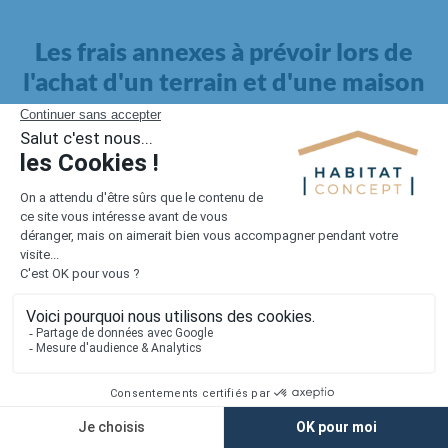
Les frais annexes à prévoir lors de
l'achat d'un terrain et d'une maison
Il faut également intégrer à votre budget, les
frais annexes
pour la maison
. Outre l'achat du terrain et la construction, il
faut prendre en compte la viabilisation si elle n'est pas
proposée par le constructeur. Les frais de raccordements et les
taxes éventuelles coûtent entre 5 000 et 15 000 euros selon la
localisation du terrain et son accès.
Quant aux
frais de notaire
, ils s'élèvent à 2 à 3 % pour l'achat
d'un logement neuf.
Lorsque vous vous tournez vers une maison existante, il sera
nécessaire de faire des travaux de rénovation. Ceux-ci sont
souvent coûteux et doivent être ajoutés au prix de l'achat