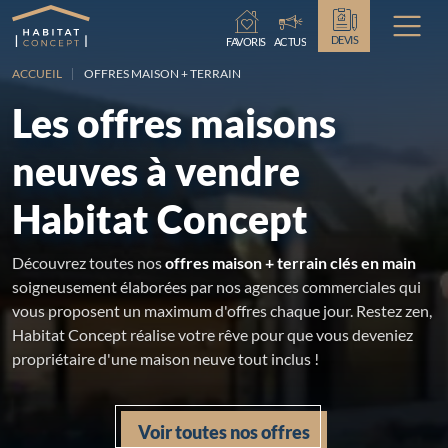
Chargement...
DEVIS
FAVORIS
ACTUS
ACCUEIL
OFFRES MAISON + TERRAIN
Les offres maisons
neuves à vendre
Habitat Concept
Découvrez toutes nos
offres maison + terrain clés en main
soigneusement élaborées par nos agences commerciales qui
vous proposent un maximum d'offres chaque jour. Restez zen,
Habitat Concept réalise votre rêve pour que vous deveniez
propriétaire d'une maison neuve tout inclus !
Voir toutes nos offres