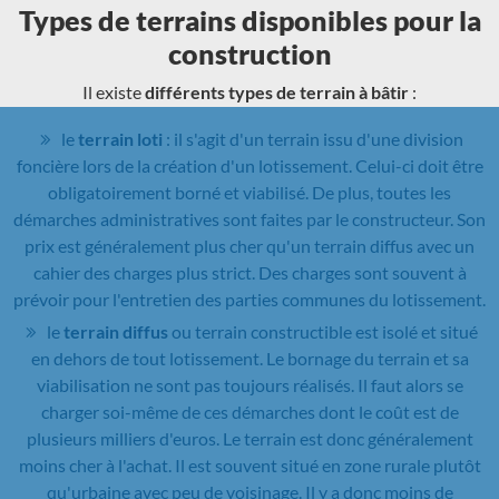
Types de terrains disponibles pour la
construction
Il existe
différents types de terrain à bâtir
:
le
terrain loti
: il s'agit d'un terrain issu d'une division
foncière lors de la création d'un lotissement. Celui-ci doit être
obligatoirement borné et viabilisé. De plus, toutes les
démarches administratives sont faites par le constructeur. Son
prix est généralement plus cher qu'un terrain diffus avec un
cahier des charges plus strict. Des charges sont souvent à
prévoir pour l'entretien des parties communes du lotissement.
le
terrain diffus
ou terrain constructible est isolé et situé
en dehors de tout lotissement. Le bornage du terrain et sa
viabilisation ne sont pas toujours réalisés. Il faut alors se
charger soi-même de ces démarches dont le coût est de
plusieurs milliers d'euros. Le terrain est donc généralement
moins cher à l'achat. Il est souvent situé en zone rurale plutôt
qu'urbaine avec peu de voisinage. Il y a donc moins de