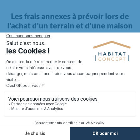
Les frais annexes à prévoir lors de
l'achat d'un terrain et d'une maison
Il faut également intégrer à votre budget, les
frais annexes
pour la maison
. Outre l'achat du terrain et la construction, il
faut prendre en compte la viabilisation si elle n'est pas
proposée par le constructeur. Les frais de raccordements et les
taxes éventuelles coûtent entre 5 000 et 15 000 euros selon la
localisation du terrain et son accès.
Quant aux
frais de notaire
, ils s'élèvent à 2 à 3 % pour l'achat
d'un logement neuf.
Lorsque vous vous tournez vers une maison existante, il sera
nécessaire de faire des travaux de rénovation. Ceux-ci sont
souvent coûteux et doivent être ajoutés au prix de l'achat