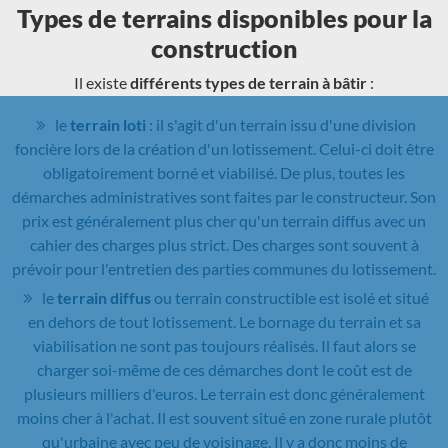
Types de terrains disponibles pour la
construction
Il existe
différents types de terrain à bâtir
:
le
terrain loti
: il s'agit d'un terrain issu d'une division
foncière lors de la création d'un lotissement. Celui-ci doit être
obligatoirement borné et viabilisé. De plus, toutes les
démarches administratives sont faites par le constructeur. Son
prix est généralement plus cher qu'un terrain diffus avec un
cahier des charges plus strict. Des charges sont souvent à
prévoir pour l'entretien des parties communes du lotissement.
le
terrain diffus
ou terrain constructible est isolé et situé
en dehors de tout lotissement. Le bornage du terrain et sa
viabilisation ne sont pas toujours réalisés. Il faut alors se
charger soi-même de ces démarches dont le coût est de
plusieurs milliers d'euros. Le terrain est donc généralement
moins cher à l'achat. Il est souvent situé en zone rurale plutôt
qu'urbaine avec peu de voisinage. Il y a donc moins de