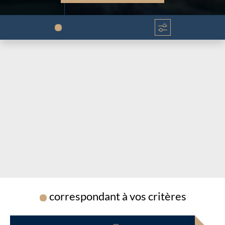
Chargement...
Chargement...
correspondant à vos critères
Chargement...