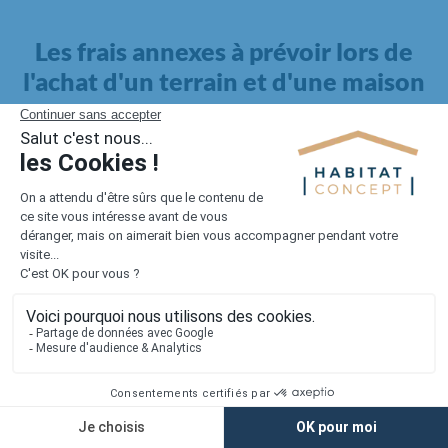
Les frais annexes à prévoir lors de
l'achat d'un terrain et d'une maison
Il faut également intégrer à votre budget, les
frais annexes
pour la maison
. Outre l'achat du terrain et la construction, il
faut prendre en compte la viabilisation si elle n'est pas
proposée par le constructeur. Les frais de raccordements et les
taxes éventuelles coûtent entre 5 000 et 15 000 euros selon la
localisation du terrain et son accès.
Quant aux
frais de notaire
, ils s'élèvent à 2 à 3 % pour l'achat
d'un logement neuf.
Lorsque vous vous tournez vers une maison existante, il sera
nécessaire de faire des travaux de rénovation. Ceux-ci sont
souvent coûteux et doivent être ajoutés au prix de l'achat