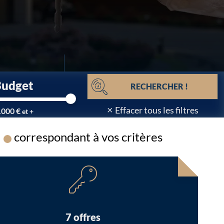
Budget
RECHERCHER !
×
Effacer tous les filtres
.000 €
et +
correspondant à vos critères
Chargement...
7 offres