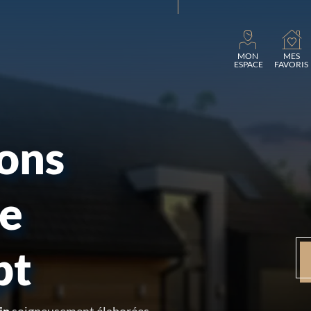
Charge
MON
MES
ESPACE
FAVORIS
sons
re
pt