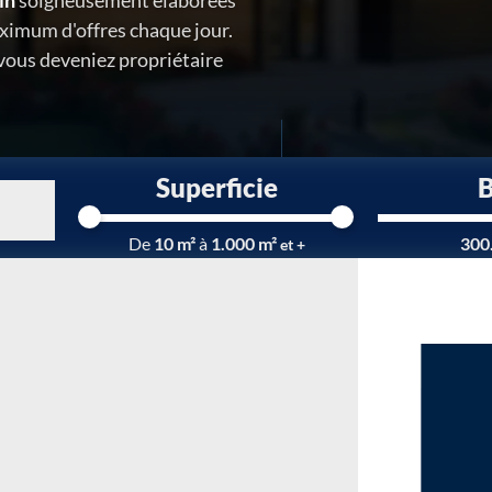
in
soigneusement élaborées
ximum d'offres chaque jour.
 vous deveniez propriétaire
Superficie
Chargement...
De
10 m²
à
1.000 m²
300
et +