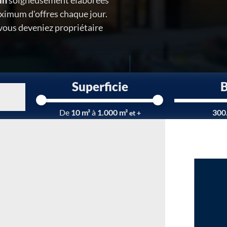
in
soigneusement élaborées
ximum d'offres chaque jour.
 vous deveniez propriétaire
Superficie
Chargement...
De
10 m²
à
1.000 m²
300
et +