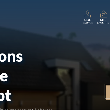
Charg
MON
MES
ESPACE
FAVORIS
sons
re
pt