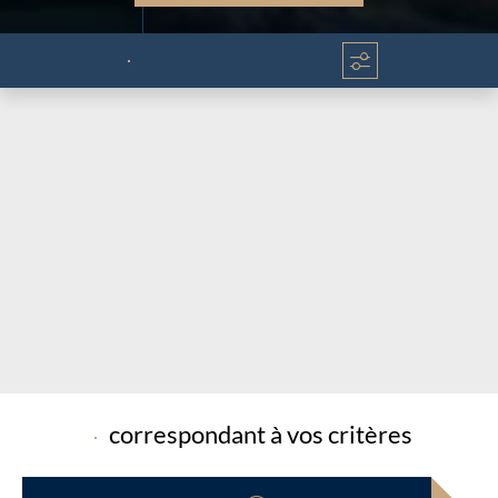
Chargement...
Chargement...
correspondant à vos critères
Chargement...