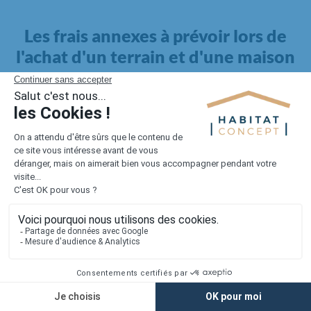
Les frais annexes à prévoir lors de
l'achat d'un terrain et d'une maison
Il faut également intégrer à votre budget, les
frais annexes
pour la maison
. Outre l'achat du terrain et la construction, il
faut prendre en compte la viabilisation si elle n'est pas
proposée par le constructeur. Les frais de raccordements et les
taxes éventuelles coûtent entre 5 000 et 15 000 euros selon la
localisation du terrain et son accès.
Quant aux
frais de notaire
, ils s'élèvent à 2 à 3 % pour l'achat
d'un logement neuf.
Lorsque vous vous tournez vers une maison existante, il sera
nécessaire de faire des travaux de rénovation. Ceux-ci sont
souvent coûteux et doivent être ajoutés au prix de l'achat