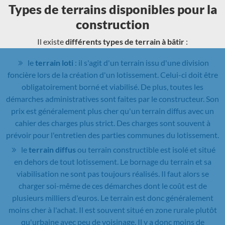
Types de terrains disponibles pour la
construction
Il existe
différents types de terrain à bâtir
:
le
terrain loti
: il s'agit d'un terrain issu d'une division
foncière lors de la création d'un lotissement. Celui-ci doit être
obligatoirement borné et viabilisé. De plus, toutes les
démarches administratives sont faites par le constructeur. Son
prix est généralement plus cher qu'un terrain diffus avec un
cahier des charges plus strict. Des charges sont souvent à
prévoir pour l'entretien des parties communes du lotissement.
le
terrain diffus
ou terrain constructible est isolé et situé
en dehors de tout lotissement. Le bornage du terrain et sa
viabilisation ne sont pas toujours réalisés. Il faut alors se
charger soi-même de ces démarches dont le coût est de
plusieurs milliers d'euros. Le terrain est donc généralement
moins cher à l'achat. Il est souvent situé en zone rurale plutôt
qu'urbaine avec peu de voisinage. Il y a donc moins de