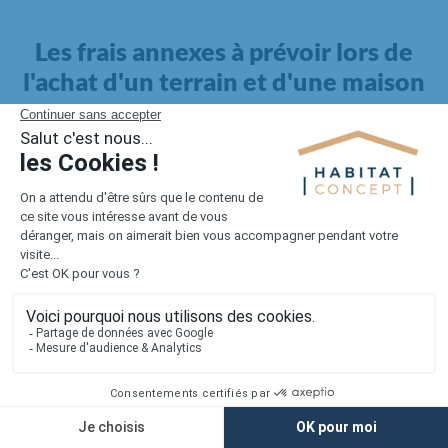
Les frais annexes à prévoir lors de
l'achat d'un terrain et d'une maison
Il faut également intégrer à votre budget, les
frais annexes
pour la maison
. Outre l'achat du terrain et la construction, il
faut prendre en compte la viabilisation si elle n'est pas
proposée par le constructeur. Les frais de raccordements et les
taxes éventuelles coûtent entre 5 000 et 15 000 euros selon la
localisation du terrain et son accès.
Quant aux
frais de notaire
, ils s'élèvent à 2 à 3 % pour l'achat
d'un logement neuf.
Lorsque vous vous tournez vers une maison existante, il sera
nécessaire de faire des travaux de rénovation. Ceux-ci sont
souvent coûteux et doivent être ajoutés au prix de l'achat