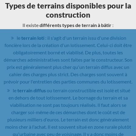
Types de terrains disponibles pour la
construction
Il existe
différents types de terrain à bâtir
:
le
terrain loti
: il s'agit d'un terrain issu d'une division
foncière lors de la création d'un lotissement. Celui-ci doit être
obligatoirement borné et viabilisé. De plus, toutes les
démarches administratives sont faites par le constructeur. Son
prix est généralement plus cher qu'un terrain diffus avec un
cahier des charges plus strict. Des charges sont souvent à
prévoir pour l'entretien des parties communes du lotissement.
le
terrain diffus
ou terrain constructible est isolé et situé
en dehors de tout lotissement. Le bornage du terrain et sa
viabilisation ne sont pas toujours réalisés. Il faut alors se
charger soi-même de ces démarches dont le coût est de
plusieurs milliers d'euros. Le terrain est donc généralement
moins cher à l'achat. Il est souvent situé en zone rurale plutôt
qu'urbaine avec peu de voisinage. Il y a donc moins de