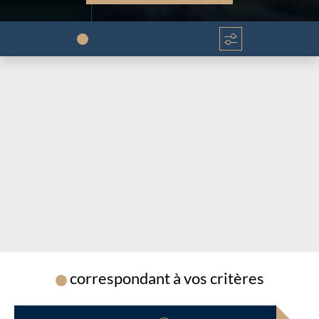
Chargement...
Chargement...
correspondant à vos critères
Chargement...