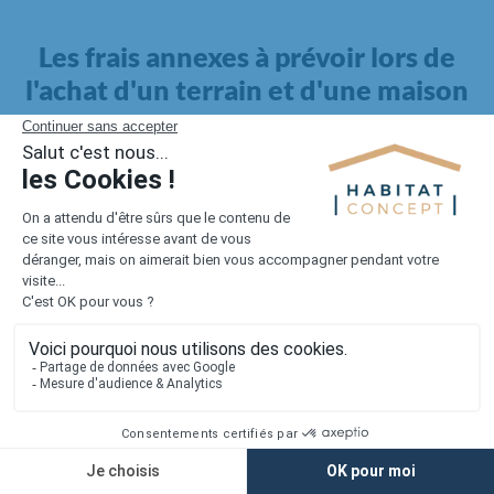
Les frais annexes à prévoir lors de
l'achat d'un terrain et d'une maison
Il faut également intégrer à votre budget, les
frais annexes
pour la maison
. Outre l'achat du terrain et la construction, il
faut prendre en compte la viabilisation si elle n'est pas
proposée par le constructeur. Les frais de raccordements et les
taxes éventuelles coûtent entre 5 000 et 15 000 euros selon la
localisation du terrain et son accès.
Quant aux
frais de notaire
, ils s'élèvent à 2 à 3 % pour l'achat
d'un logement neuf.
Lorsque vous vous tournez vers une maison existante, il sera
nécessaire de faire des travaux de rénovation. Ceux-ci sont
souvent coûteux et doivent être ajoutés au prix de l'achat