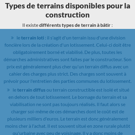
Types de terrains disponibles pour la
construction
Il existe
différents types de terrain à bâtir
:
le
terrain loti
: il s'agit d'un terrain issu d'une division
foncière lors de la création d'un lotissement. Celui-ci doit être
obligatoirement borné et viabilisé. De plus, toutes les
démarches administratives sont faites par le constructeur. Son
prix est généralement plus cher qu'un terrain diffus avec un
cahier des charges plus strict. Des charges sont souvent à
prévoir pour l'entretien des parties communes du lotissement.
le
terrain diffus
ou terrain constructible est isolé et situé
en dehors de tout lotissement. Le bornage du terrain et sa
viabilisation ne sont pas toujours réalisés. Il faut alors se
charger soi-même de ces démarches dont le coût est de
plusieurs milliers d'euros. Le terrain est donc généralement
moins cher à l'achat. Il est souvent situé en zone rurale plutôt
qu'urbaine avec peu de voisinage. Il y a donc moins de