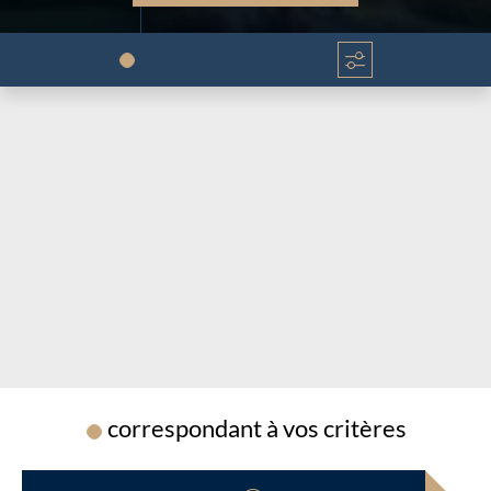
Chargement...
Chargement...
correspondant à vos critères
Chargement...