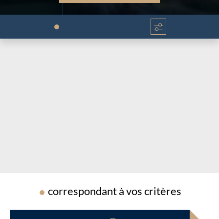
Chargement...
Chargement...
correspondant à vos critères
Chargement...