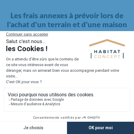
Les frais annexes à prévoir lors de
l'achat d'un terrain et d'une maison
Il faut également intégrer à votre budget, les
frais annexes
pour la maison
. Outre l'achat du terrain et la construction, il
faut prendre en compte la viabilisation si elle n'est pas
proposée par le constructeur. Les frais de raccordements et les
taxes éventuelles coûtent entre 5 000 et 15 000 euros selon la
localisation du terrain et son accès.
Quant aux
frais de notaire
, ils s'élèvent à 2 à 3 % pour l'achat
d'un logement neuf.
Lorsque vous vous tournez vers une maison existante, il sera
nécessaire de faire des travaux de rénovation. Ceux-ci sont
souvent coûteux et doivent être ajoutés au prix de l'achat