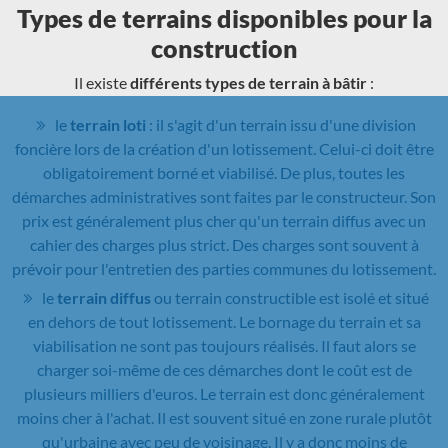
Types de terrains disponibles pour la
construction
Il existe
différents types de terrain à bâtir
:
le
terrain loti
: il s'agit d'un terrain issu d'une division
foncière lors de la création d'un lotissement. Celui-ci doit être
obligatoirement borné et viabilisé. De plus, toutes les
démarches administratives sont faites par le constructeur. Son
prix est généralement plus cher qu'un terrain diffus avec un
cahier des charges plus strict. Des charges sont souvent à
prévoir pour l'entretien des parties communes du lotissement.
le
terrain diffus
ou terrain constructible est isolé et situé
en dehors de tout lotissement. Le bornage du terrain et sa
viabilisation ne sont pas toujours réalisés. Il faut alors se
charger soi-même de ces démarches dont le coût est de
plusieurs milliers d'euros. Le terrain est donc généralement
moins cher à l'achat. Il est souvent situé en zone rurale plutôt
qu'urbaine avec peu de voisinage. Il y a donc moins de