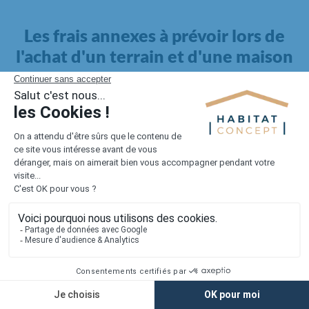
Les frais annexes à prévoir lors de
l'achat d'un terrain et d'une maison
Il faut également intégrer à votre budget, les
frais annexes
pour la maison
. Outre l'achat du terrain et la construction, il
faut prendre en compte la viabilisation si elle n'est pas
proposée par le constructeur. Les frais de raccordements et les
taxes éventuelles coûtent entre 5 000 et 15 000 euros selon la
localisation du terrain et son accès.
Quant aux
frais de notaire
, ils s'élèvent à 2 à 3 % pour l'achat
d'un logement neuf.
Lorsque vous vous tournez vers une maison existante, il sera
nécessaire de faire des travaux de rénovation. Ceux-ci sont
souvent coûteux et doivent être ajoutés au prix de l'achat