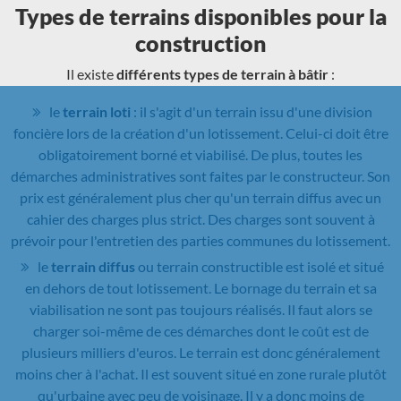
Types de terrains disponibles pour la
construction
Il existe
différents types de terrain à bâtir
:
le
terrain loti
: il s'agit d'un terrain issu d'une division
foncière lors de la création d'un lotissement. Celui-ci doit être
obligatoirement borné et viabilisé. De plus, toutes les
démarches administratives sont faites par le constructeur. Son
prix est généralement plus cher qu'un terrain diffus avec un
cahier des charges plus strict. Des charges sont souvent à
prévoir pour l'entretien des parties communes du lotissement.
le
terrain diffus
ou terrain constructible est isolé et situé
en dehors de tout lotissement. Le bornage du terrain et sa
viabilisation ne sont pas toujours réalisés. Il faut alors se
charger soi-même de ces démarches dont le coût est de
plusieurs milliers d'euros. Le terrain est donc généralement
moins cher à l'achat. Il est souvent situé en zone rurale plutôt
qu'urbaine avec peu de voisinage. Il y a donc moins de