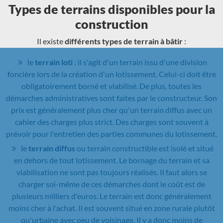
Types de terrains disponibles pour la
construction
Il existe
différents types de terrain à bâtir
:
le
terrain loti
: il s'agit d'un terrain issu d'une division
foncière lors de la création d'un lotissement. Celui-ci doit être
obligatoirement borné et viabilisé. De plus, toutes les
démarches administratives sont faites par le constructeur. Son
prix est généralement plus cher qu'un terrain diffus avec un
cahier des charges plus strict. Des charges sont souvent à
prévoir pour l'entretien des parties communes du lotissement.
le
terrain diffus
ou terrain constructible est isolé et situé
en dehors de tout lotissement. Le bornage du terrain et sa
viabilisation ne sont pas toujours réalisés. Il faut alors se
charger soi-même de ces démarches dont le coût est de
plusieurs milliers d'euros. Le terrain est donc généralement
moins cher à l'achat. Il est souvent situé en zone rurale plutôt
qu'urbaine avec peu de voisinage. Il y a donc moins de