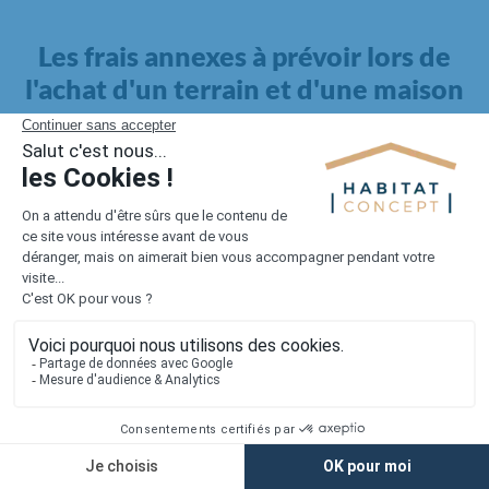
Les frais annexes à prévoir lors de
l'achat d'un terrain et d'une maison
Il faut également intégrer à votre budget, les
frais annexes
pour la maison
. Outre l'achat du terrain et la construction, il
faut prendre en compte la viabilisation si elle n'est pas
proposée par le constructeur. Les frais de raccordements et les
taxes éventuelles coûtent entre 5 000 et 15 000 euros selon la
localisation du terrain et son accès.
Quant aux
frais de notaire
, ils s'élèvent à 2 à 3 % pour l'achat
d'un logement neuf.
Lorsque vous vous tournez vers une maison existante, il sera
nécessaire de faire des travaux de rénovation. Ceux-ci sont
souvent coûteux et doivent être ajoutés au prix de l'achat