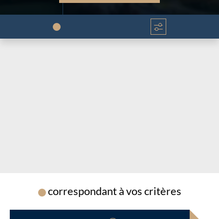
Chargement...
Chargement...
correspondant à vos critères
Chargement...