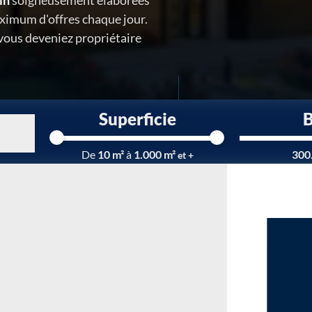
in
soigneusement élaborées
ximum d'offres chaque jour.
 vous deveniez propriétaire
Superficie
Chargement...
De
10 m²
à
1.000 m²
300
et +