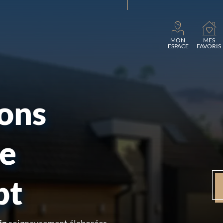
Chargement...
MON
MES
ESPACE
FAVORIS
sons
re
pt