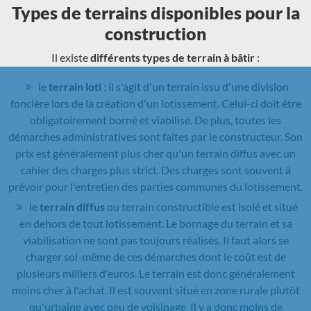
Types de terrains disponibles pour la
construction
Il existe
différents types de terrain à bâtir
:
le
terrain loti
: il s'agit d'un terrain issu d'une division
foncière lors de la création d'un lotissement. Celui-ci doit être
obligatoirement borné et viabilisé. De plus, toutes les
démarches administratives sont faites par le constructeur. Son
prix est généralement plus cher qu'un terrain diffus avec un
cahier des charges plus strict. Des charges sont souvent à
prévoir pour l'entretien des parties communes du lotissement.
le
terrain diffus
ou terrain constructible est isolé et situé
en dehors de tout lotissement. Le bornage du terrain et sa
viabilisation ne sont pas toujours réalisés. Il faut alors se
charger soi-même de ces démarches dont le coût est de
plusieurs milliers d'euros. Le terrain est donc généralement
moins cher à l'achat. Il est souvent situé en zone rurale plutôt
qu'urbaine avec peu de voisinage. Il y a donc moins de