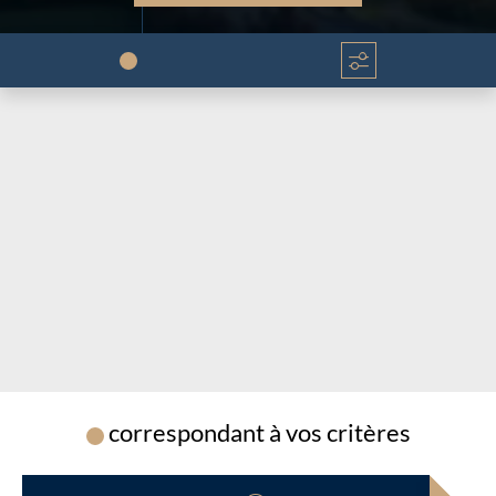
Chargement...
Chargement...
correspondant à vos critères
Chargement...