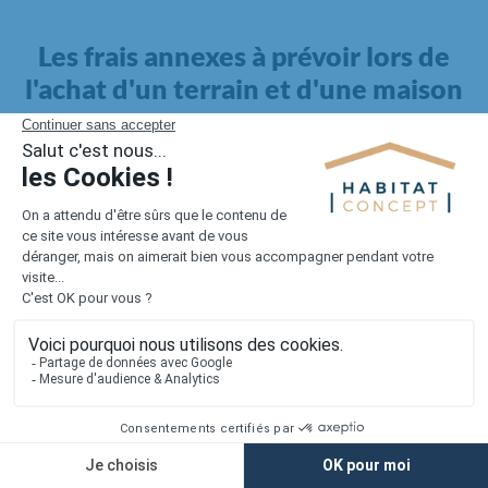
Les frais annexes à prévoir lors de
l'achat d'un terrain et d'une maison
Il faut également intégrer à votre budget, les
frais annexes
pour la maison
. Outre l'achat du terrain et la construction, il
faut prendre en compte la viabilisation si elle n'est pas
proposée par le constructeur. Les frais de raccordements et les
taxes éventuelles coûtent entre 5 000 et 15 000 euros selon la
localisation du terrain et son accès.
Quant aux
frais de notaire
, ils s'élèvent à 2 à 3 % pour l'achat
d'un logement neuf.
Lorsque vous vous tournez vers une maison existante, il sera
nécessaire de faire des travaux de rénovation. Ceux-ci sont
souvent coûteux et doivent être ajoutés au prix de l'achat