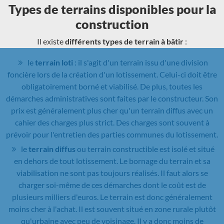
Types de terrains disponibles pour la
construction
Il existe
différents types de terrain à bâtir
:
le
terrain loti
: il s'agit d'un terrain issu d'une division
foncière lors de la création d'un lotissement. Celui-ci doit être
obligatoirement borné et viabilisé. De plus, toutes les
démarches administratives sont faites par le constructeur. Son
prix est généralement plus cher qu'un terrain diffus avec un
cahier des charges plus strict. Des charges sont souvent à
prévoir pour l'entretien des parties communes du lotissement.
le
terrain diffus
ou terrain constructible est isolé et situé
en dehors de tout lotissement. Le bornage du terrain et sa
viabilisation ne sont pas toujours réalisés. Il faut alors se
charger soi-même de ces démarches dont le coût est de
plusieurs milliers d'euros. Le terrain est donc généralement
moins cher à l'achat. Il est souvent situé en zone rurale plutôt
qu'urbaine avec peu de voisinage. Il y a donc moins de