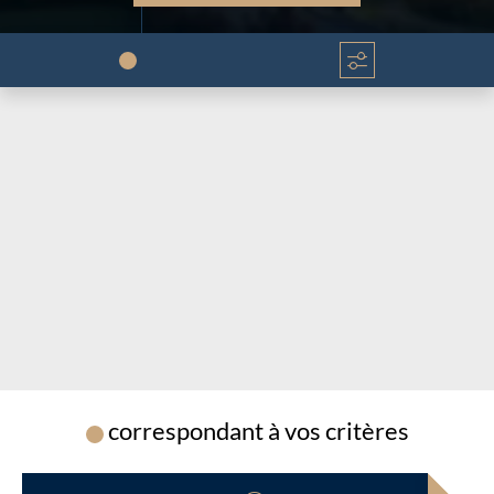
Chargement...
Chargement...
correspondant à vos critères
Chargement...