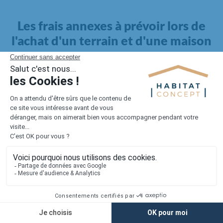
Les frais annexes à prévoir lors de
l'achat d'un terrain et d'une maison
Il faut également intégrer à votre budget, les
frais annexes
pour la maison
. Outre l'achat du terrain et la construction, il
faut prendre en compte la viabilisation si elle n'est pas
proposée par le constructeur. Les frais de raccordements et les
taxes éventuelles coûtent entre 5 000 et 15 000 euros selon la
localisation du terrain et son accès.
Quant aux
frais de notaire
, ils s'élèvent à 2 à 3 % pour l'achat
d'un logement neuf.
Lorsque vous vous tournez vers une maison existante, il sera
nécessaire de faire des travaux de rénovation. Ceux-ci sont
souvent coûteux et doivent être ajoutés au prix de l'achat