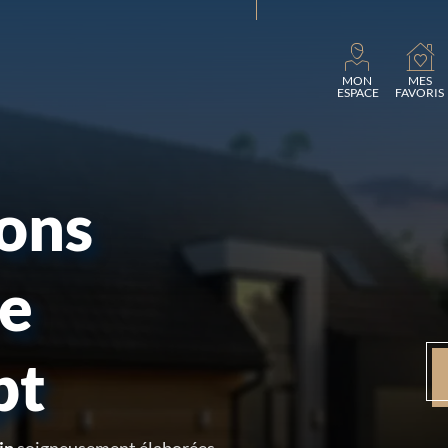
Charg
MON
MES
ESPACE
FAVORIS
sons
re
pt