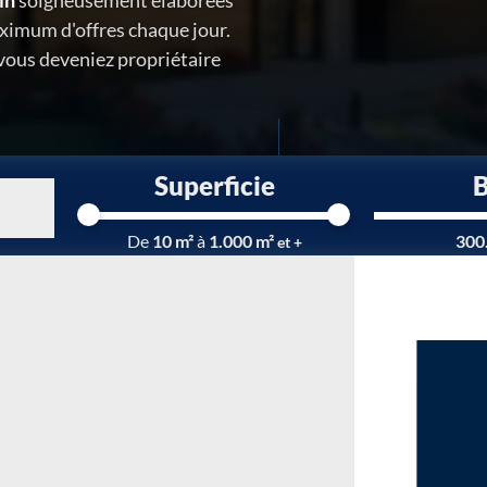
in
soigneusement élaborées
ximum d'offres chaque jour.
 vous deveniez propriétaire
Superficie
Chargement...
De
10 m²
à
1.000 m²
300
et +