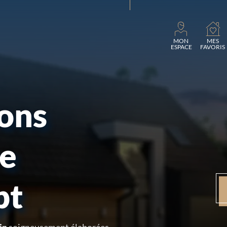
Charg
MON
MES
ESPACE
FAVORIS
sons
re
pt