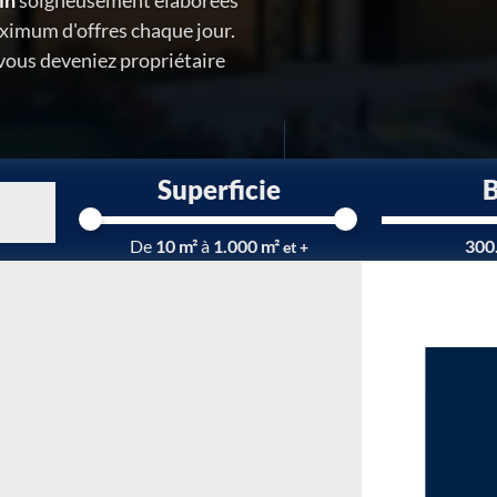
in
soigneusement élaborées
ximum d'offres chaque jour.
 vous deveniez propriétaire
Superficie
Chargement...
De
10 m²
à
1.000 m²
300
et +