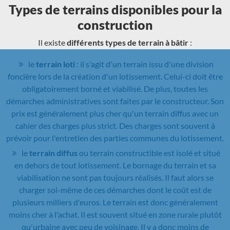
Types de terrains disponibles pour la
construction
Il existe
différents types de terrain à bâtir
:
le
terrain loti
: il s'agit d'un terrain issu d'une division
foncière lors de la création d'un lotissement. Celui-ci doit être
obligatoirement borné et viabilisé. De plus, toutes les
démarches administratives sont faites par le constructeur. Son
prix est généralement plus cher qu'un terrain diffus avec un
cahier des charges plus strict. Des charges sont souvent à
prévoir pour l'entretien des parties communes du lotissement.
le
terrain diffus
ou terrain constructible est isolé et situé
en dehors de tout lotissement. Le bornage du terrain et sa
viabilisation ne sont pas toujours réalisés. Il faut alors se
charger soi-même de ces démarches dont le coût est de
plusieurs milliers d'euros. Le terrain est donc généralement
moins cher à l'achat. Il est souvent situé en zone rurale plutôt
qu'urbaine avec peu de voisinage. Il y a donc moins de