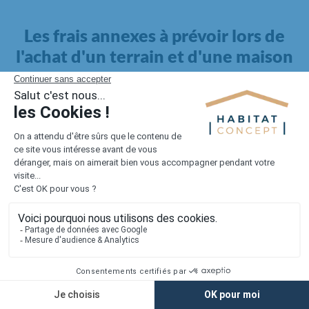
Les frais annexes à prévoir lors de
l'achat d'un terrain et d'une maison
Il faut également intégrer à votre budget, les
frais annexes
pour la maison
. Outre l'achat du terrain et la construction, il
faut prendre en compte la viabilisation si elle n'est pas
proposée par le constructeur. Les frais de raccordements et les
taxes éventuelles coûtent entre 5 000 et 15 000 euros selon la
localisation du terrain et son accès.
Quant aux
frais de notaire
, ils s'élèvent à 2 à 3 % pour l'achat
d'un logement neuf.
Lorsque vous vous tournez vers une maison existante, il sera
nécessaire de faire des travaux de rénovation. Ceux-ci sont
souvent coûteux et doivent être ajoutés au prix de l'achat