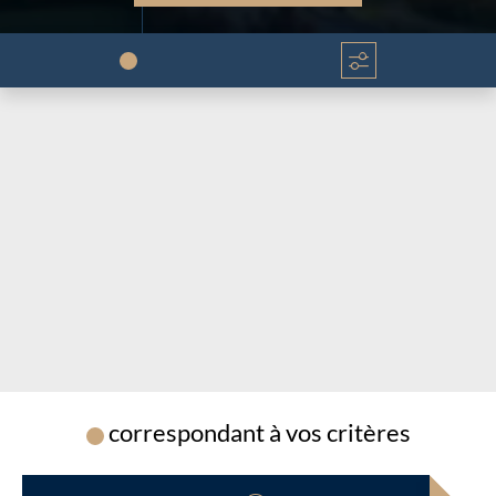
Chargement...
Chargement...
correspondant à vos critères
Chargement...