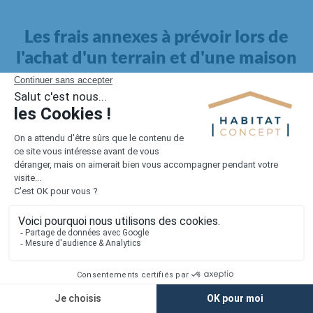
Les frais annexes à prévoir lors de
l'achat d'un terrain et d'une maison
Il faut également intégrer à votre budget, les
frais annexes
pour la maison
. Outre l'achat du terrain et la construction, il
faut prendre en compte la viabilisation si elle n'est pas
proposée par le constructeur. Les frais de raccordements et les
taxes éventuelles coûtent entre 5 000 et 15 000 euros selon la
localisation du terrain et son accès.
Quant aux
frais de notaire
, ils s'élèvent à 2 à 3 % pour l'achat
d'un logement neuf.
Lorsque vous vous tournez vers une maison existante, il sera
nécessaire de faire des travaux de rénovation. Ceux-ci sont
souvent coûteux et doivent être ajoutés au prix de l'achat