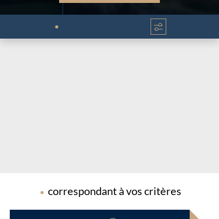
Chargement...
Chargement...
correspondant à vos critères
Chargement...