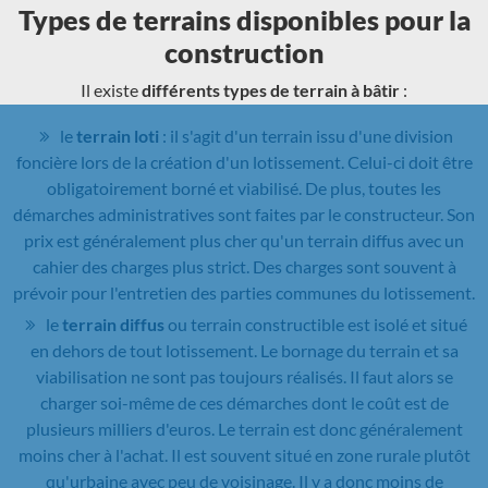
Types de terrains disponibles pour la
construction
Il existe
différents types de terrain à bâtir
:
le
terrain loti
: il s'agit d'un terrain issu d'une division
foncière lors de la création d'un lotissement. Celui-ci doit être
obligatoirement borné et viabilisé. De plus, toutes les
démarches administratives sont faites par le constructeur. Son
prix est généralement plus cher qu'un terrain diffus avec un
cahier des charges plus strict. Des charges sont souvent à
prévoir pour l'entretien des parties communes du lotissement.
le
terrain diffus
ou terrain constructible est isolé et situé
en dehors de tout lotissement. Le bornage du terrain et sa
viabilisation ne sont pas toujours réalisés. Il faut alors se
charger soi-même de ces démarches dont le coût est de
plusieurs milliers d'euros. Le terrain est donc généralement
moins cher à l'achat. Il est souvent situé en zone rurale plutôt
qu'urbaine avec peu de voisinage. Il y a donc moins de