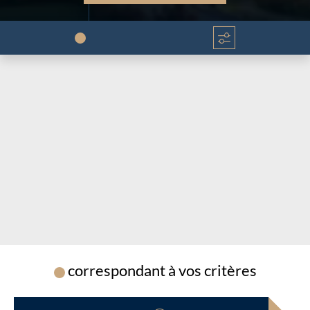
Chargement...
Chargement...
correspondant à vos critères
Chargement...