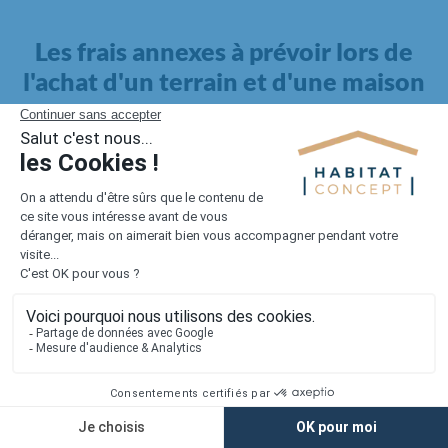
Les frais annexes à prévoir lors de
l'achat d'un terrain et d'une maison
Il faut également intégrer à votre budget, les
frais annexes
pour la maison
. Outre l'achat du terrain et la construction, il
faut prendre en compte la viabilisation si elle n'est pas
proposée par le constructeur. Les frais de raccordements et les
taxes éventuelles coûtent entre 5 000 et 15 000 euros selon la
localisation du terrain et son accès.
Quant aux
frais de notaire
, ils s'élèvent à 2 à 3 % pour l'achat
d'un logement neuf.
Lorsque vous vous tournez vers une maison existante, il sera
nécessaire de faire des travaux de rénovation. Ceux-ci sont
souvent coûteux et doivent être ajoutés au prix de l'achat