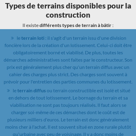
Types de terrains disponibles pour la
construction
Il existe
différents types de terrain à bâtir
:
le
terrain loti
: il s'agit d'un terrain issu d'une division
foncière lors de la création d'un lotissement. Celui-ci doit être
obligatoirement borné et viabilisé. De plus, toutes les
démarches administratives sont faites par le constructeur. Son
prix est généralement plus cher qu'un terrain diffus avec un
cahier des charges plus strict. Des charges sont souvent à
prévoir pour l'entretien des parties communes du lotissement.
le
terrain diffus
ou terrain constructible est isolé et situé
en dehors de tout lotissement. Le bornage du terrain et sa
viabilisation ne sont pas toujours réalisés. Il faut alors se
charger soi-même de ces démarches dont le coût est de
plusieurs milliers d'euros. Le terrain est donc généralement
moins cher à l'achat. Il est souvent situé en zone rurale plutôt
qu'urbaine avec peu de voisinage. Il y a donc moins de