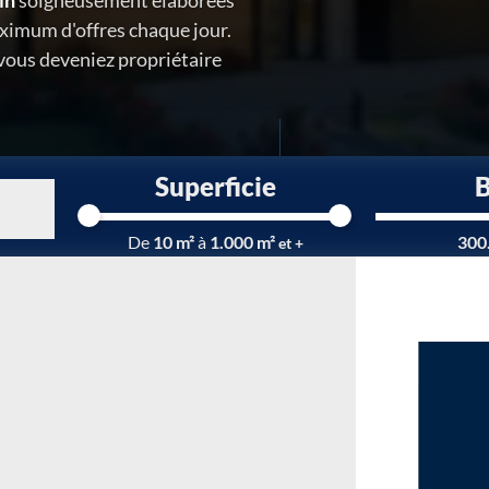
in
soigneusement élaborées
ximum d'offres chaque jour.
 vous deveniez propriétaire
Superficie
De
10 m²
à
1.000 m²
300
et +