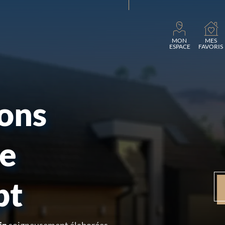
MON
MES
ESPACE
FAVORIS
sons
re
pt