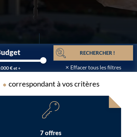
Budget
RECHERCHER !
×
Effacer tous les filtres
.000 €
et +
correspondant à vos critères
Chargement...
7 offres