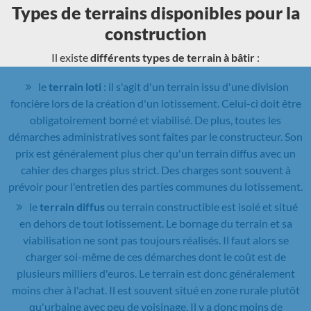
Types de terrains disponibles pour la
construction
Il existe
différents types de terrain à bâtir
:
le
terrain loti
: il s'agit d'un terrain issu d'une division
foncière lors de la création d'un lotissement. Celui-ci doit être
obligatoirement borné et viabilisé. De plus, toutes les
démarches administratives sont faites par le constructeur. Son
prix est généralement plus cher qu'un terrain diffus avec un
cahier des charges plus strict. Des charges sont souvent à
prévoir pour l'entretien des parties communes du lotissement.
le
terrain diffus
ou terrain constructible est isolé et situé
en dehors de tout lotissement. Le bornage du terrain et sa
viabilisation ne sont pas toujours réalisés. Il faut alors se
charger soi-même de ces démarches dont le coût est de
plusieurs milliers d'euros. Le terrain est donc généralement
moins cher à l'achat. Il est souvent situé en zone rurale plutôt
qu'urbaine avec peu de voisinage. Il y a donc moins de