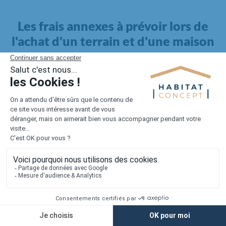
Les frais annexes à prévoir lors de
l'achat d'un terrain et d'une maison
Il faut également intégrer à votre budget, les
frais annexes
pour la maison
. Outre l'achat du terrain et la construction, il
faut prendre en compte la viabilisation si elle n'est pas
proposée par le constructeur. Les frais de raccordements et les
taxes éventuelles coûtent entre 5 000 et 15 000 euros selon la
localisation du terrain et son accès.
Quant aux
frais de notaire
, ils s'élèvent à 2 à 3 % pour l'achat
d'un logement neuf.
Lorsque vous vous tournez vers une maison existante, il sera
nécessaire de faire des travaux de rénovation. Ceux-ci sont
souvent coûteux et doivent être ajoutés au prix de l'achat