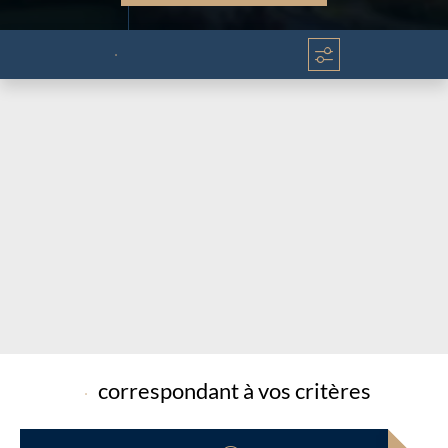
Chargement...
Chargement...
correspondant à vos critères
Chargement...