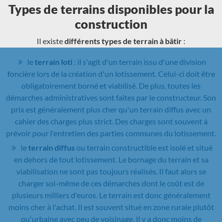
Types de terrains disponibles pour la
construction
Il existe
différents types de terrain à bâtir
:
le
terrain loti
: il s'agit d'un terrain issu d'une division
foncière lors de la création d'un lotissement. Celui-ci doit être
obligatoirement borné et viabilisé. De plus, toutes les
démarches administratives sont faites par le constructeur. Son
prix est généralement plus cher qu'un terrain diffus avec un
cahier des charges plus strict. Des charges sont souvent à
prévoir pour l'entretien des parties communes du lotissement.
le
terrain diffus
ou terrain constructible est isolé et situé
en dehors de tout lotissement. Le bornage du terrain et sa
viabilisation ne sont pas toujours réalisés. Il faut alors se
charger soi-même de ces démarches dont le coût est de
plusieurs milliers d'euros. Le terrain est donc généralement
moins cher à l'achat. Il est souvent situé en zone rurale plutôt
qu'urbaine avec peu de voisinage. Il y a donc moins de