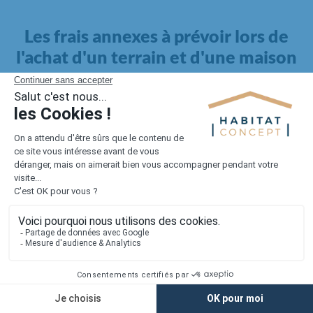
Les frais annexes à prévoir lors de
l'achat d'un terrain et d'une maison
Il faut également intégrer à votre budget, les
frais annexes
pour la maison
. Outre l'achat du terrain et la construction, il
faut prendre en compte la viabilisation si elle n'est pas
proposée par le constructeur. Les frais de raccordements et les
taxes éventuelles coûtent entre 5 000 et 15 000 euros selon la
localisation du terrain et son accès.
Quant aux
frais de notaire
, ils s'élèvent à 2 à 3 % pour l'achat
d'un logement neuf.
Lorsque vous vous tournez vers une maison existante, il sera
nécessaire de faire des travaux de rénovation. Ceux-ci sont
souvent coûteux et doivent être ajoutés au prix de l'achat