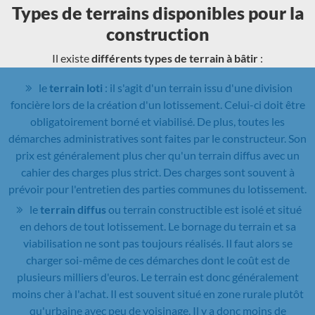
Types de terrains disponibles pour la
construction
Il existe
différents types de terrain à bâtir
:
le
terrain loti
: il s'agit d'un terrain issu d'une division
foncière lors de la création d'un lotissement. Celui-ci doit être
obligatoirement borné et viabilisé. De plus, toutes les
démarches administratives sont faites par le constructeur. Son
prix est généralement plus cher qu'un terrain diffus avec un
cahier des charges plus strict. Des charges sont souvent à
prévoir pour l'entretien des parties communes du lotissement.
le
terrain diffus
ou terrain constructible est isolé et situé
en dehors de tout lotissement. Le bornage du terrain et sa
viabilisation ne sont pas toujours réalisés. Il faut alors se
charger soi-même de ces démarches dont le coût est de
plusieurs milliers d'euros. Le terrain est donc généralement
moins cher à l'achat. Il est souvent situé en zone rurale plutôt
qu'urbaine avec peu de voisinage. Il y a donc moins de