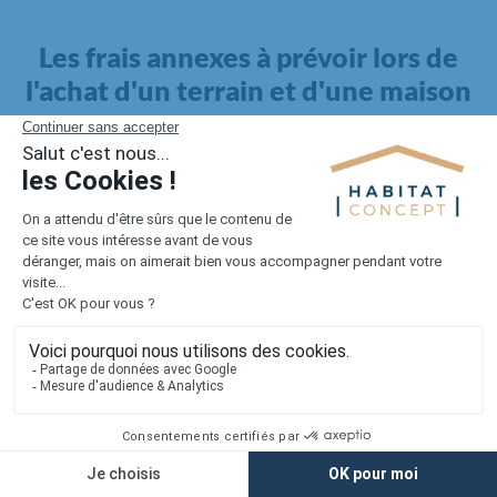
Les frais annexes à prévoir lors de
l'achat d'un terrain et d'une maison
Il faut également intégrer à votre budget, les
frais annexes
pour la maison
. Outre l'achat du terrain et la construction, il
faut prendre en compte la viabilisation si elle n'est pas
proposée par le constructeur. Les frais de raccordements et les
taxes éventuelles coûtent entre 5 000 et 15 000 euros selon la
localisation du terrain et son accès.
Quant aux
frais de notaire
, ils s'élèvent à 2 à 3 % pour l'achat
d'un logement neuf.
Lorsque vous vous tournez vers une maison existante, il sera
nécessaire de faire des travaux de rénovation. Ceux-ci sont
souvent coûteux et doivent être ajoutés au prix de l'achat