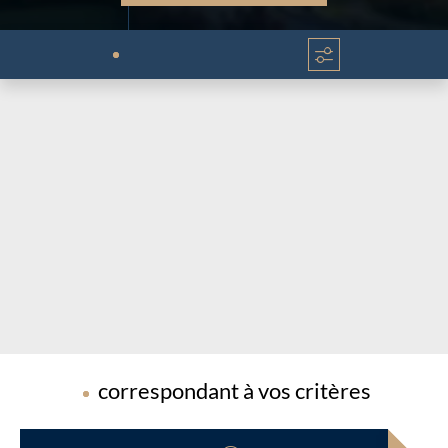
Chargement...
Chargement...
correspondant à vos critères
Chargement...