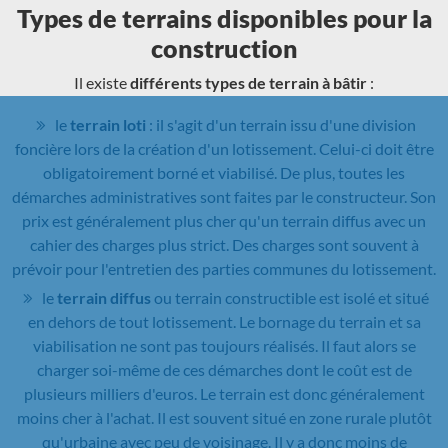
Types de terrains disponibles pour la
construction
Il existe
différents types de terrain à bâtir
:
le
terrain loti
: il s'agit d'un terrain issu d'une division
foncière lors de la création d'un lotissement. Celui-ci doit être
obligatoirement borné et viabilisé. De plus, toutes les
démarches administratives sont faites par le constructeur. Son
prix est généralement plus cher qu'un terrain diffus avec un
cahier des charges plus strict. Des charges sont souvent à
prévoir pour l'entretien des parties communes du lotissement.
le
terrain diffus
ou terrain constructible est isolé et situé
en dehors de tout lotissement. Le bornage du terrain et sa
viabilisation ne sont pas toujours réalisés. Il faut alors se
charger soi-même de ces démarches dont le coût est de
plusieurs milliers d'euros. Le terrain est donc généralement
moins cher à l'achat. Il est souvent situé en zone rurale plutôt
qu'urbaine avec peu de voisinage. Il y a donc moins de