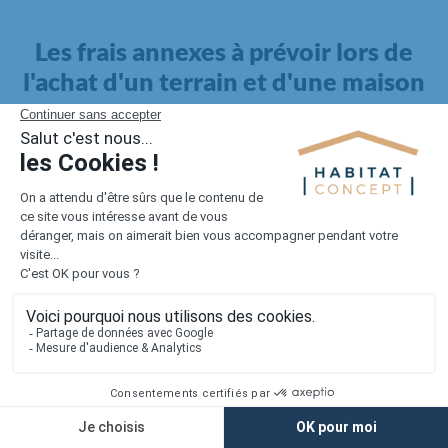
Les frais annexes à prévoir lors de
l'achat d'un terrain et d'une maison
Il faut également intégrer à votre budget, les
frais annexes
pour la maison
. Outre l'achat du terrain et la construction, il
faut prendre en compte la viabilisation si elle n'est pas
proposée par le constructeur. Les frais de raccordements et les
taxes éventuelles coûtent entre 5 000 et 15 000 euros selon la
localisation du terrain et son accès.
Quant aux
frais de notaire
, ils s'élèvent à 2 à 3 % pour l'achat
d'un logement neuf.
Lorsque vous vous tournez vers une maison existante, il sera
nécessaire de faire des travaux de rénovation. Ceux-ci sont
souvent coûteux et doivent être ajoutés au prix de l'achat