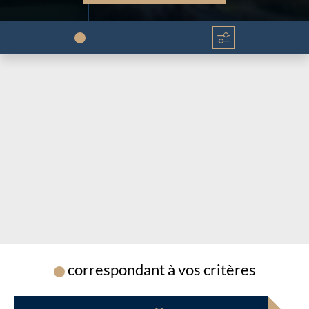
Chargement...
Chargement...
correspondant à vos critères
Chargement...