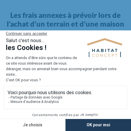
Les frais annexes à prévoir lors de
l'achat d'un terrain et d'une maison
Il faut également intégrer à votre budget, les
frais annexes
pour la maison
. Outre l'achat du terrain et la construction, il
faut prendre en compte la viabilisation si elle n'est pas
proposée par le constructeur. Les frais de raccordements et les
taxes éventuelles coûtent entre 5 000 et 15 000 euros selon la
localisation du terrain et son accès.
Quant aux
frais de notaire
, ils s'élèvent à 2 à 3 % pour l'achat
d'un logement neuf.
Lorsque vous vous tournez vers une maison existante, il sera
nécessaire de faire des travaux de rénovation. Ceux-ci sont
souvent coûteux et doivent être ajoutés au prix de l'achat