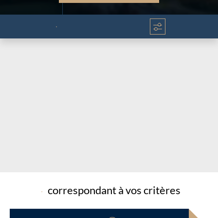
Chargement...
Chargement...
correspondant à vos critères
Chargement...