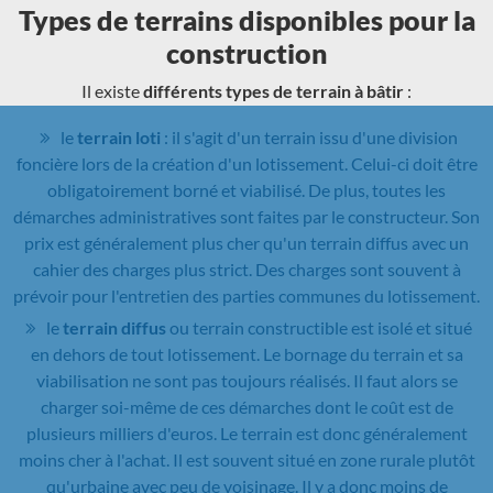
Types de terrains disponibles pour la
construction
Il existe
différents types de terrain à bâtir
:
le
terrain loti
: il s'agit d'un terrain issu d'une division
foncière lors de la création d'un lotissement. Celui-ci doit être
obligatoirement borné et viabilisé. De plus, toutes les
démarches administratives sont faites par le constructeur. Son
prix est généralement plus cher qu'un terrain diffus avec un
cahier des charges plus strict. Des charges sont souvent à
prévoir pour l'entretien des parties communes du lotissement.
le
terrain diffus
ou terrain constructible est isolé et situé
en dehors de tout lotissement. Le bornage du terrain et sa
viabilisation ne sont pas toujours réalisés. Il faut alors se
charger soi-même de ces démarches dont le coût est de
plusieurs milliers d'euros. Le terrain est donc généralement
moins cher à l'achat. Il est souvent situé en zone rurale plutôt
qu'urbaine avec peu de voisinage. Il y a donc moins de