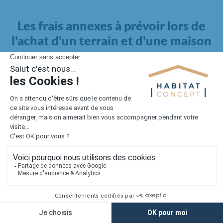
Les frais annexes à prévoir lors de
l'achat d'un terrain et d'une maison
Il faut également intégrer à votre budget, les
frais annexes
pour la maison
. Outre l'achat du terrain et la construction, il
faut prendre en compte la viabilisation si elle n'est pas
proposée par le constructeur. Les frais de raccordements et les
taxes éventuelles coûtent entre 5 000 et 15 000 euros selon la
localisation du terrain et son accès.
Quant aux
frais de notaire
, ils s'élèvent à 2 à 3 % pour l'achat
d'un logement neuf.
Lorsque vous vous tournez vers une maison existante, il sera
nécessaire de faire des travaux de rénovation. Ceux-ci sont
souvent coûteux et doivent être ajoutés au prix de l'achat