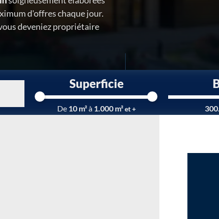
in
soigneusement élaborées
ximum d'offres chaque jour.
 vous deveniez propriétaire
Superficie
Chargement...
De
10 m²
à
1.000 m²
300
et +