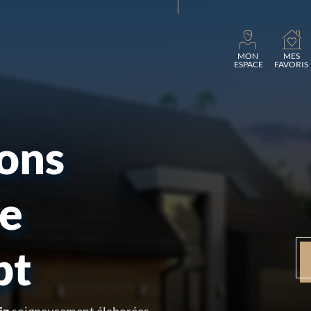
Charg
MON
MES
ESPACE
FAVORIS
sons
re
pt