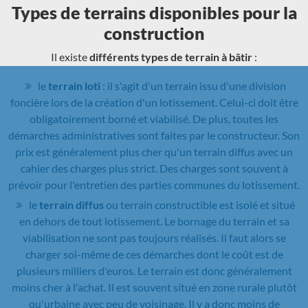
Types de terrains disponibles pour la
construction
Il existe
différents types de terrain à bâtir
:
le
terrain loti
: il s'agit d'un terrain issu d'une division
foncière lors de la création d'un lotissement. Celui-ci doit être
obligatoirement borné et viabilisé. De plus, toutes les
démarches administratives sont faites par le constructeur. Son
prix est généralement plus cher qu'un terrain diffus avec un
cahier des charges plus strict. Des charges sont souvent à
prévoir pour l'entretien des parties communes du lotissement.
le
terrain diffus
ou terrain constructible est isolé et situé
en dehors de tout lotissement. Le bornage du terrain et sa
viabilisation ne sont pas toujours réalisés. Il faut alors se
charger soi-même de ces démarches dont le coût est de
plusieurs milliers d'euros. Le terrain est donc généralement
moins cher à l'achat. Il est souvent situé en zone rurale plutôt
qu'urbaine avec peu de voisinage. Il y a donc moins de