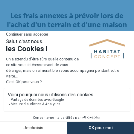
Les frais annexes à prévoir lors de
l'achat d'un terrain et d'une maison
Il faut également intégrer à votre budget, les
frais annexes
pour la maison
. Outre l'achat du terrain et la construction, il
faut prendre en compte la viabilisation si elle n'est pas
proposée par le constructeur. Les frais de raccordements et les
taxes éventuelles coûtent entre 5 000 et 15 000 euros selon la
localisation du terrain et son accès.
Quant aux
frais de notaire
, ils s'élèvent à 2 à 3 % pour l'achat
d'un logement neuf.
Lorsque vous vous tournez vers une maison existante, il sera
nécessaire de faire des travaux de rénovation. Ceux-ci sont
souvent coûteux et doivent être ajoutés au prix de l'achat