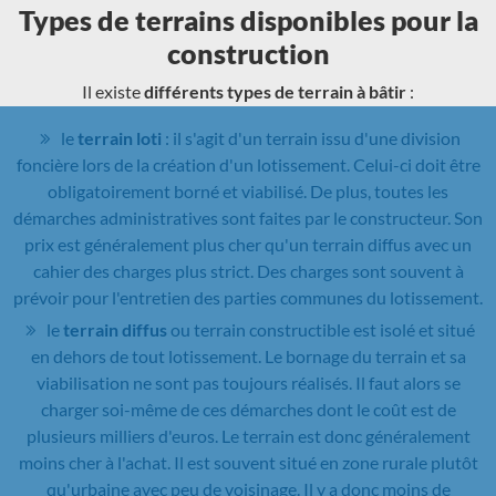
Types de terrains disponibles pour la
construction
Il existe
différents types de terrain à bâtir
:
le
terrain loti
: il s'agit d'un terrain issu d'une division
foncière lors de la création d'un lotissement. Celui-ci doit être
obligatoirement borné et viabilisé. De plus, toutes les
démarches administratives sont faites par le constructeur. Son
prix est généralement plus cher qu'un terrain diffus avec un
cahier des charges plus strict. Des charges sont souvent à
prévoir pour l'entretien des parties communes du lotissement.
le
terrain diffus
ou terrain constructible est isolé et situé
en dehors de tout lotissement. Le bornage du terrain et sa
viabilisation ne sont pas toujours réalisés. Il faut alors se
charger soi-même de ces démarches dont le coût est de
plusieurs milliers d'euros. Le terrain est donc généralement
moins cher à l'achat. Il est souvent situé en zone rurale plutôt
qu'urbaine avec peu de voisinage. Il y a donc moins de