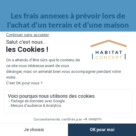
Les frais annexes à prévoir lors de
l'achat d'un terrain et d'une maison
Il faut également intégrer à votre budget, les
frais annexes
pour la maison
. Outre l'achat du terrain et la construction, il
faut prendre en compte la viabilisation si elle n'est pas
proposée par le constructeur. Les frais de raccordements et les
taxes éventuelles coûtent entre 5 000 et 15 000 euros selon la
localisation du terrain et son accès.
Quant aux
frais de notaire
, ils s'élèvent à 2 à 3 % pour l'achat
d'un logement neuf.
Lorsque vous vous tournez vers une maison existante, il sera
nécessaire de faire des travaux de rénovation. Ceux-ci sont
souvent coûteux et doivent être ajoutés au prix de l'achat