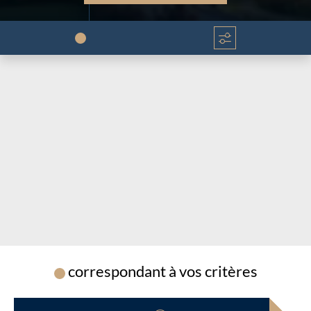
Chargement...
Chargement...
correspondant à vos critères
Chargement...