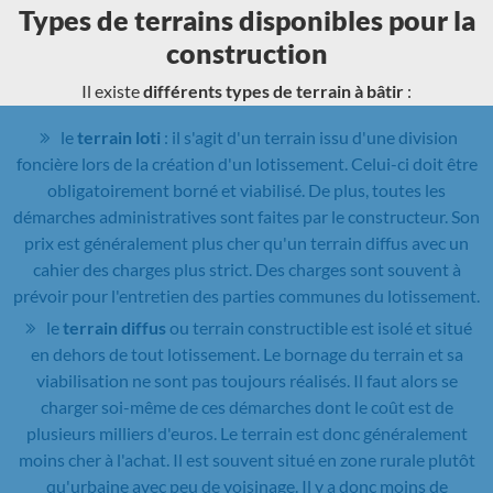
Types de terrains disponibles pour la
construction
Il existe
différents types de terrain à bâtir
:
le
terrain loti
: il s'agit d'un terrain issu d'une division
foncière lors de la création d'un lotissement. Celui-ci doit être
obligatoirement borné et viabilisé. De plus, toutes les
démarches administratives sont faites par le constructeur. Son
prix est généralement plus cher qu'un terrain diffus avec un
cahier des charges plus strict. Des charges sont souvent à
prévoir pour l'entretien des parties communes du lotissement.
le
terrain diffus
ou terrain constructible est isolé et situé
en dehors de tout lotissement. Le bornage du terrain et sa
viabilisation ne sont pas toujours réalisés. Il faut alors se
charger soi-même de ces démarches dont le coût est de
plusieurs milliers d'euros. Le terrain est donc généralement
moins cher à l'achat. Il est souvent situé en zone rurale plutôt
qu'urbaine avec peu de voisinage. Il y a donc moins de