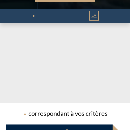
Chargement...
Chargement...
correspondant à vos critères
Chargement...