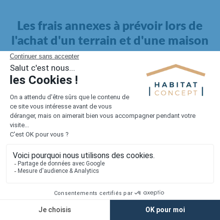
Les frais annexes à prévoir lors de
l'achat d'un terrain et d'une maison
Il faut également intégrer à votre budget, les
frais annexes
pour la maison
. Outre l'achat du terrain et la construction, il
faut prendre en compte la viabilisation si elle n'est pas
proposée par le constructeur. Les frais de raccordements et les
taxes éventuelles coûtent entre 5 000 et 15 000 euros selon la
localisation du terrain et son accès.
Quant aux
frais de notaire
, ils s'élèvent à 2 à 3 % pour l'achat
d'un logement neuf.
Lorsque vous vous tournez vers une maison existante, il sera
nécessaire de faire des travaux de rénovation. Ceux-ci sont
souvent coûteux et doivent être ajoutés au prix de l'achat