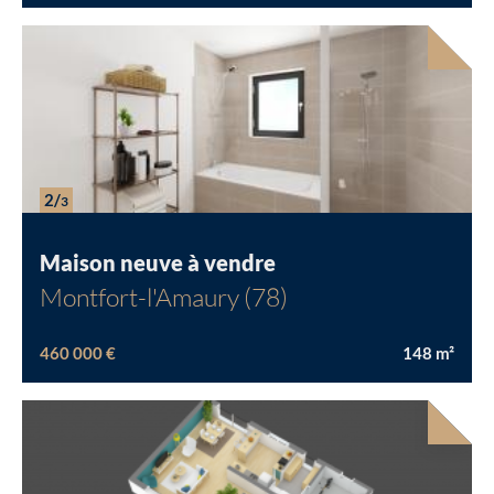
Chargement...
2/
3
Maison neuve à vendre
Montfort-l'Amaury (78)
460 000 €
148
m²