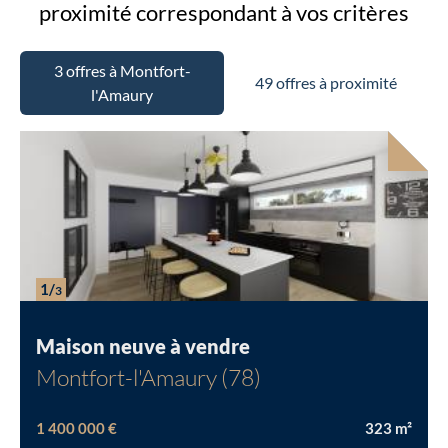
proximité
correspondant à vos critères
3 offres à Montfort-
49 offres à proximité
l'Amaury
1/
3
Maison neuve à vendre
Montfort-l'Amaury (78)
1 400 000 €
323
m²