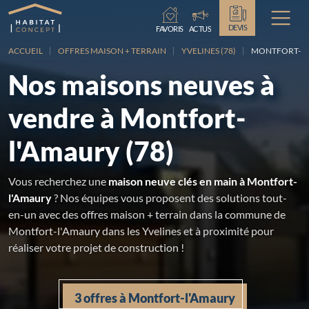
Chargement...
DEVIS
FAVORIS
ACTUS
ACCUEIL
OFFRES MAISON + TERRAIN
YVELINES (78)
MONTFORT-L
Nos maisons neuves à
vendre à Montfort-
l'Amaury (78)
Vous recherchez une
maison neuve clés en main à Montfort-
l'Amaury
? Nos équipes vous proposent des solutions tout-
en-un avec des offres maison + terrain dans la commune de
Montfort-l'Amaury dans les Yvelines et à proximité pour
réaliser votre projet de construction !
3 offres à Montfort-l'Amaury