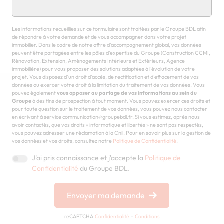
Chargement...
Les informations recueillies sur ce formulaire sont traitées par le Groupe BDL afin
de répondre à votre demande et de vous accompagner dans votre projet
immobilier. Dans le cadre de notre offre d'accompagnement global, vos données
peuvent être partagées entre les pôles d'expertise du Groupe (Construction CCMI,
Rénovation, Extension, Aménagements Intérieurs et Extérieurs, Agence
immobilière) pour vous proposer des solutions adaptées à l'évolution de votre
projet. Vous disposez d'un droit d'accès, de rectification et d'effacement de vos
données ou exercer votre droit à la limitation du traitement de vos données. Vous
pouvez également
vous opposer au partage de vos informations au sein du
Groupe
à des fins de prospection à tout moment. Vous pouvez exercer ces droits et
pour toute question sur le traitement de vos données, vous pouvez nous contacter
en écrivant à service communication@groupebdl.fr. Si vous estimez, après nous
avoir contactés, que vos droits « informatique et libertés » ne sont pas respectés,
vous pouvez adresser une réclamation à la Cnil. Pour en savoir plus sur la gestion de
vos données et vos droits, consultez notre
Politique de Confidentialité
.
J'ai pris connaissance et j'accepte la
Politique de
Confidentialité
du Groupe BDL.
Envoyer ma demande
reCAPTCHA
Confidentialité
-
Conditions