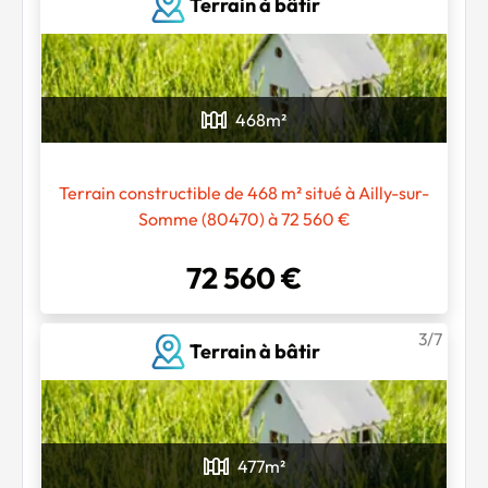
Terrain à bâtir
468
m²
Terrain constructible de 468 m² situé à Ailly-sur-
Somme (80470) à 72 560 €
72 560 €
3/7
Terrain à bâtir
477
m²