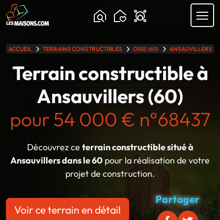
Chargement...
ACCUEIL
TERRAINS CONSTRUCTIBLES
OISE (60)
ANSAUVILLERS
lle gamme
Terrain constructible à
Ansauvillers (60)
pour 54 000 € n°68437
Découvrez ce
terrain constructible situé à
Ansauvillers dans le 60
pour la réalisation de votre
projet de construction.
Partager
Voir ce terrain en détail