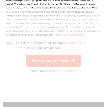
immobilière) pour vous proposer des solutions adaptées à l'évolution de votre
projet. Vous disposez d'un droit d'accès, de rectification et d'effacement de vos
données ou exercer votre droit à la limitation du traitement de vos données. Vous
pouvez également
vous opposer au partage de vos informations au sein du
Groupe
à des fins de prospection à tout moment. Vous pouvez exercer ces droits et
pour toute question sur le traitement de vos données, vous pouvez nous contacter
en écrivant à service communication@groupebdl.fr. Si vous estimez, après nous
avoir contactés, que vos droits « informatique et libertés » ne sont pas respectés,
vous pouvez adresser une réclamation à la Cnil. Pour en savoir plus sur la gestion de
vos données et vos droits, consultez notre
Politique de Confidentialité
.
J'ai pris connaissance et j'accepte la
Politique de
Confidentialité
du Groupe BDL.
Envoyer ma demande
reCAPTCHA
Confidentialité
-
Conditions