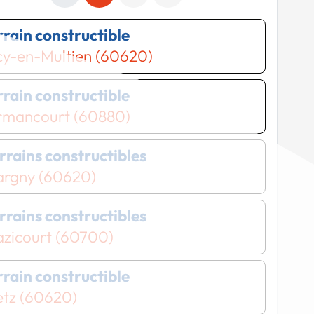
errain constructible
cy-en-Multien (60620)
errain constructible
rmancourt (60880)
errains constructibles
argny (60620)
errains constructibles
azicourt (60700)
errain constructible
etz (60620)