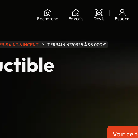
Chargement...
Recherche
Favoris
Devis
Espace
R-SAINT-VINCENT
TERRAIN N°70325 À 95 000 €
uctible
-
Voir ce t