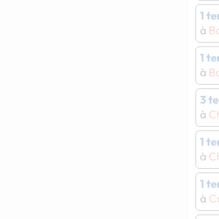
1 t
à
B
1 t
à
B
3 t
à
C
1 t
à
C
1 t
à
C