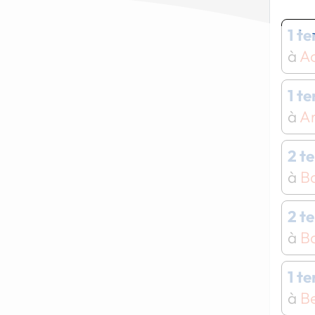
1 t
à
A
1 t
à
A
2 t
à
B
2 t
à
B
1 t
à
B