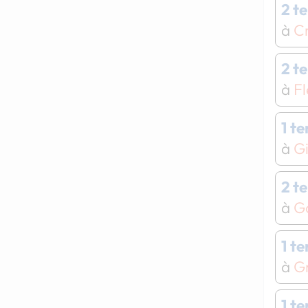
2 t
à
C
2 t
à
F
1 t
à
Gi
2 t
à
Go
1 t
à
G
1 t