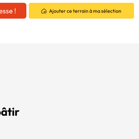
esse !
Ajouter ce terrain à ma sélection
âtir