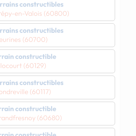
Chargement...
Chargement...
errains constructibles
répy-en-Valois (60800)
errains constructibles
leurines (60700)
errain constructible
locourt (60129)
errains constructibles
ndreville (60117)
errain constructible
randfresnoy (60680)
errain constructible