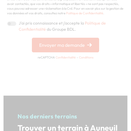
avoir contactés, que vos droits « informatique et libertés » ne sont pas respectés,
vous pouvez adresser une réclamation à la Cnil. Pour en savoir plus sur la gestion de
vos données et vos droits, consultez notre
Politique de Confidentialité
.
J'ai pris connaissance et j'accepte la
Politique de
Confidentialité
du Groupe BDL.
Envoyer ma demande
reCAPTCHA
Confidentialité
-
Conditions
Nos derniers terrains
Trouver un terrain à Auneuil