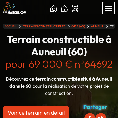
Chargement...
ACCUEIL
TERRAINS CONSTRUCTIBLES
OISE (60)
AUNEUIL
TERR
lle gamme
Terrain constructible à
Auneuil (60)
pour 69 000 € n°64692
Découvrez ce
terrain constructible situé à Auneuil
dans le 60
pour la réalisation de votre projet de
construction.
Partager
Voir ce terrain en détail