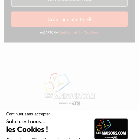
Créer une alerte
reCAPTCHA
Confidentialité
-
Conditions
Constructeur de maisons individuelles, Maisons.com est une
filiale du Groupe BDL, leader de la construction dans le
grand nord de la France.