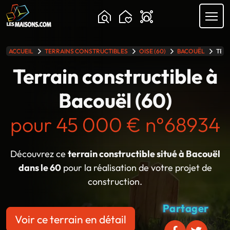
ACCUEIL
TERRAINS CONSTRUCTIBLES
OISE (60)
BACOUËL
TERR
lle gamme
Terrain constructible à
Bacouël (60)
pour 45 000 € n°68934
Découvrez ce
terrain constructible situé à Bacouël
dans le 60
pour la réalisation de votre projet de
construction.
Partager
Voir ce terrain en détail