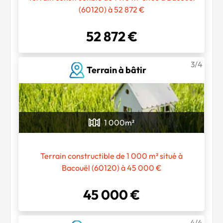
(60120) à 52 872 €
Chargement...
52 872 €
3/4
Terrain à bâtir
1 000
m²
Terrain constructible de 1 000 m² situé à
Bacouël (60120) à 45 000 €
45 000 €
4/4