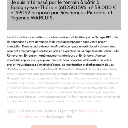
Chargement...
Les informations recueillies sur ce formulaire sont traitées par le Groupe BDL afin
de répondre à votre demande et de vous accompagner dans votre projet
immobilier. Dans le cadre de notre offre d'accompagnement global, vos données
peuvent être partagées entre les pôles d'expertise du Groupe (Construction CCMI,
Rénovation, Extension, Aménagements Intérieurs et Extérieurs, Agence
immobilière) pour vous proposer des solutions adaptées à l'évolution de votre
projet. Vous disposez d'un droit d'accès, de rectification et d'effacement de vos
données ou exercer votre droit à la limitation du traitement de vos données. Vous
pouvez également
vous opposer au partage de vos informations au sein du
Groupe
à des fins de prospection à tout moment. Vous pouvez exercer ces droits et
pour toute question sur le traitement de vos données, vous pouvez nous contacter
en écrivant à service communication@groupebdl.fr. Si vous estimez, après nous
avoir contactés, que vos droits « informatique et libertés » ne sont pas respectés,
vous pouvez adresser une réclamation à la Cnil. Pour en savoir plus sur la gestion de
vos données et vos droits, consultez notre
Politique de Confidentialité
.
J'ai pris connaissance et j'accepte la
Politique de
Confidentialité
du Groupe BDL.