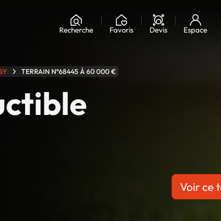
Chargement...
Recherche
Favoris
Devis
Espace
GY
TERRAIN N°68445 À 60 000 €
uctible
Voir ce t