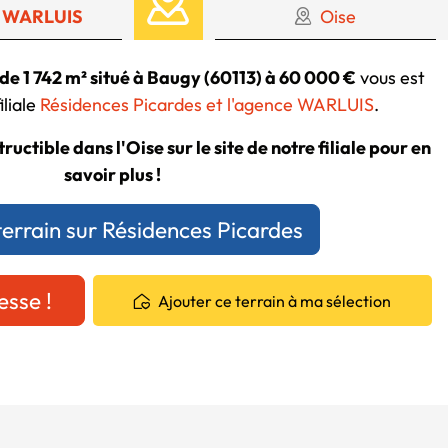
 WARLUIS
Oise
 de 1 742 m² situé à Baugy (60113) à 60 000 €
vous est
iliale
Résidences Picardes et l'agence WARLUIS
.
ructible dans l'Oise sur le site de notre filiale pour en
savoir plus !
terrain sur Résidences Picardes
esse !
Ajouter ce terrain à ma sélection