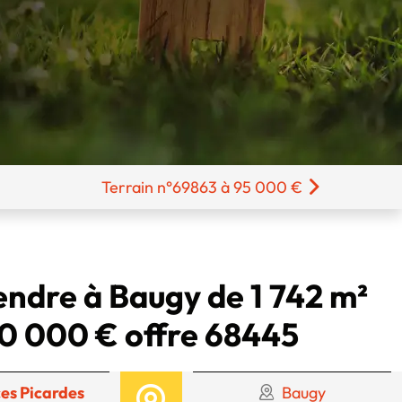
Terrain n°69863 à 95 000 €
endre à Baugy de 1 742 m²
0 000 € offre 68445
es Picardes
Baugy