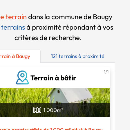
re terrain
dans la commune de Baugy
 terrains
à proximité
répondant à vos
critères de recherche.
errain à Baugy
121 terrains à proximité
1/1
Terrain à bâtir
1 000
m²
Chargement...
rrain constructible de 1 000 m² situé à Baugy