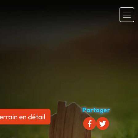
Partager
errain en détail