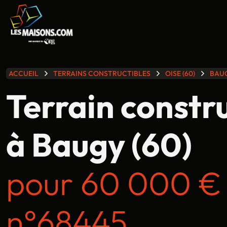
lle gamme
ACCUEIL
TERRAINS CONSTRUCTIBLES
OISE (60)
BAU
Terrain constr
à Baugy (60)
pour 60 000 €
n°68445