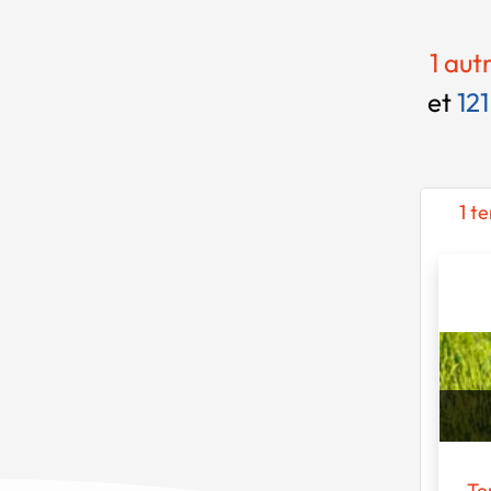
1 aut
et
121
1 t
Te