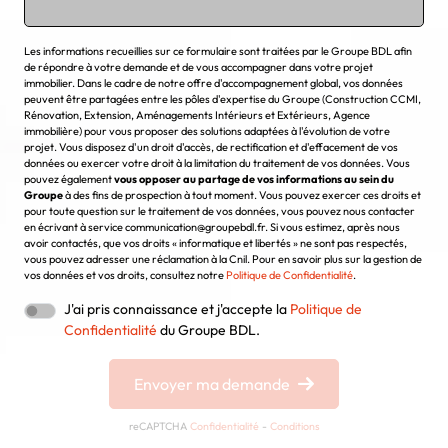
Chargement...
Les informations recueillies sur ce formulaire sont traitées par le Groupe BDL afin
de répondre à votre demande et de vous accompagner dans votre projet
immobilier. Dans le cadre de notre offre d'accompagnement global, vos données
peuvent être partagées entre les pôles d'expertise du Groupe (Construction CCMI,
Rénovation, Extension, Aménagements Intérieurs et Extérieurs, Agence
immobilière) pour vous proposer des solutions adaptées à l'évolution de votre
projet. Vous disposez d'un droit d'accès, de rectification et d'effacement de vos
données ou exercer votre droit à la limitation du traitement de vos données. Vous
pouvez également
vous opposer au partage de vos informations au sein du
Groupe
à des fins de prospection à tout moment. Vous pouvez exercer ces droits et
pour toute question sur le traitement de vos données, vous pouvez nous contacter
en écrivant à service communication@groupebdl.fr. Si vous estimez, après nous
avoir contactés, que vos droits « informatique et libertés » ne sont pas respectés,
vous pouvez adresser une réclamation à la Cnil. Pour en savoir plus sur la gestion de
vos données et vos droits, consultez notre
Politique de Confidentialité
.
J'ai pris connaissance et j'accepte la
Politique de
Confidentialité
du Groupe BDL.
Envoyer ma demande
reCAPTCHA
Confidentialité
-
Conditions