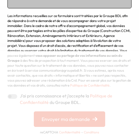
Chargement...
Les informations recueillies sur ce formulaire sont traitées par le Groupe BDL afin
de répondre à votre demande et de vous accompagner dans votre projet
immobilier. Dans le cadre de notre offre d'accompagnement global, vos données
peuvent être partagées entre les pôles d'expertise du Groupe (Construction CCMI,
Rénovation, Extension, Aménagements Intérieurs et Extérieurs, Agence
immobilière) pour vous proposer des solutions adaptées à l'évolution de votre
projet. Vous disposez d'un droit d'accès, de rectification et d'effacement de vos
données ou exercer votre droit à la limitation du traitement de vos données. Vous
pouvez également
vous opposer au partage de vos informations au sein du
Groupe
à des fins de prospection à tout moment. Vous pouvez exercer ces droits et
pour toute question sur le traitement de vos données, vous pouvez nous contacter
en écrivant à service communication@groupebdl.fr. Si vous estimez, après nous
avoir contactés, que vos droits « informatique et libertés » ne sont pas respectés,
vous pouvez adresser une réclamation à la Cnil. Pour en savoir plus sur la gestion de
vos données et vos droits, consultez notre
Politique de Confidentialité
.
J'ai pris connaissance et j'accepte la
Politique de
Confidentialité
du Groupe BDL.
Envoyer ma demande
reCAPTCHA
Confidentialité
-
Conditions