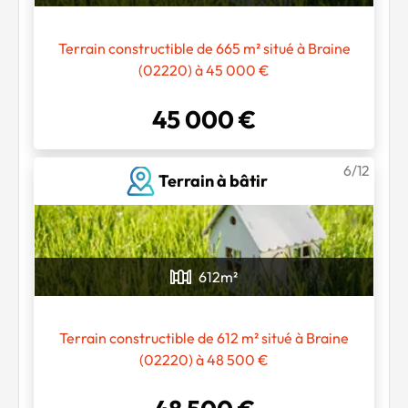
Terrain constructible de 665 m² situé à Braine
(02220) à 45 000 €
45 000 €
6/12
Terrain à bâtir
612
m²
Terrain constructible de 612 m² situé à Braine
(02220) à 48 500 €
Chargement...