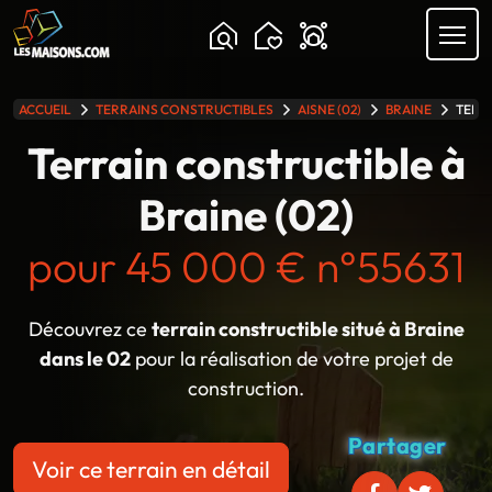
Chargement...
ACCUEIL
TERRAINS CONSTRUCTIBLES
AISNE (02)
BRAINE
TERRA
lle gamme
Terrain constructible à
Braine (02)
pour 45 000 € n°55631
Découvrez ce
terrain constructible situé à Braine
dans le 02
pour la réalisation de votre projet de
construction.
Partager
Voir ce terrain en détail