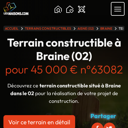
Chargement...
ACCUEIL
TERRAINS CONSTRUCTIBLES
AISNE (02)
BRAINE
TERRA
lle gamme
Terrain constructible à
Braine (02)
pour 45 000 € n°63082
Découvrez ce
terrain constructible situé à Braine
dans le 02
pour la réalisation de votre projet de
construction.
Partager
Voir ce terrain en détail